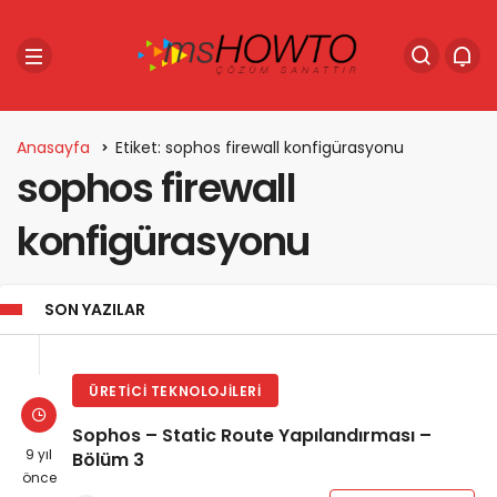
Anasayfa
Etiket: sophos firewall konfigürasyonu
sophos firewall
konfigürasyonu
SON YAZILAR
ÜRETICI TEKNOLOJILERI
Sophos – Static Route Yapılandırması –
9 yıl
Bölüm 3
önce