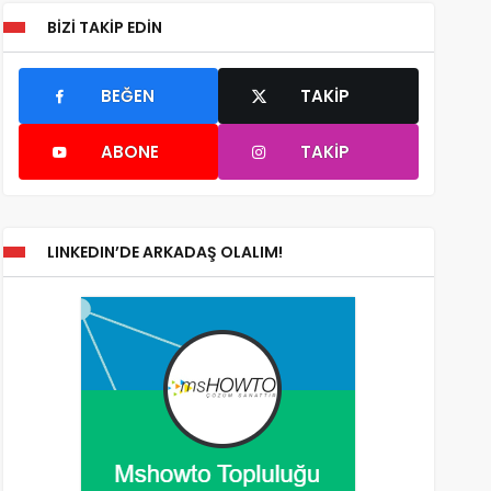
BIZI TAKIP EDIN
BEĞEN
TAKIP
ABONE
TAKIP
LINKEDIN’DE ARKADAŞ OLALIM!