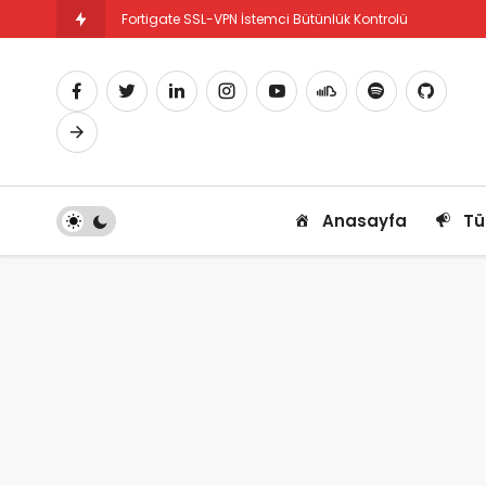
Fortigate SSL-VPN İstemci Bütünlük Kontrolü
Fortigate PBR Nedir ve Nasıl Yapılandırılır
Anasayfa
Tü