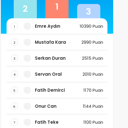
1
2
3
Emre Aydın
10390 Puan
1
Mustafa Kara
2990 Puan
2
Serkan Duran
2515 Puan
3
Servan Oral
2010 Puan
4
Fatih Demirci
1170 Puan
5
Onur Can
1144 Puan
6
Fatih Teke
1100 Puan
7