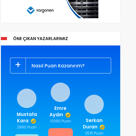
ÖNE ÇIKAN YAZARLARIMIZ
Nasıl Puan Kazanırım?
Emre
Mustafa
Aydın
Serkan
Kara
10390 Puan
Duran
2990 Puan
2515 Puan