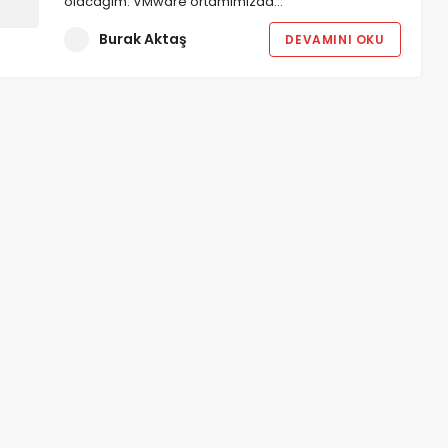
olacağım. VMware ortamımızda…
Burak Aktaş
DEVAMINI OKU