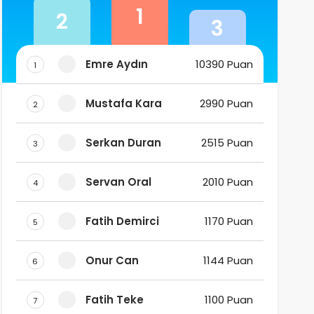
1
2
3
Emre Aydın
10390 Puan
1
Mustafa Kara
2990 Puan
2
Serkan Duran
2515 Puan
3
Servan Oral
2010 Puan
4
Fatih Demirci
1170 Puan
5
Onur Can
1144 Puan
6
Fatih Teke
1100 Puan
7