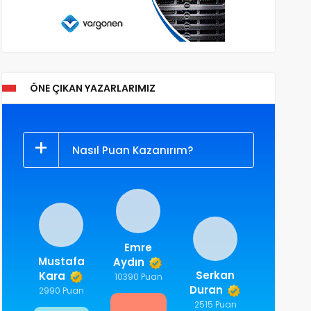
ÖNE ÇIKAN YAZARLARIMIZ
Nasıl Puan Kazanırım?
Emre
Mustafa
Aydın
Serkan
Kara
10390 Puan
Duran
2990 Puan
2515 Puan