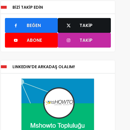
BIZI TAKIP EDIN
BEĞEN
TAKIP
ABONE
TAKIP
LINKEDIN’DE ARKADAŞ OLALIM!