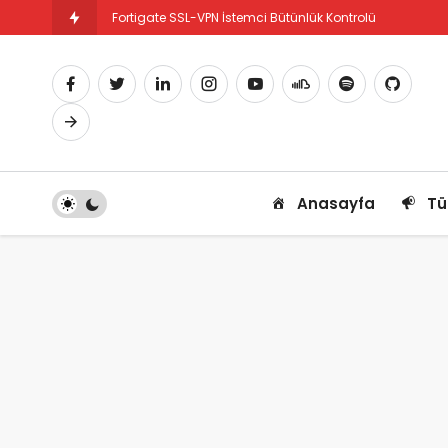
Fortigate SSL-VPN İstemci Bütünlük Kontrolü
Fortigate PBR Nedir ve Nasıl Yapılandırılır
Anasayfa
Tü