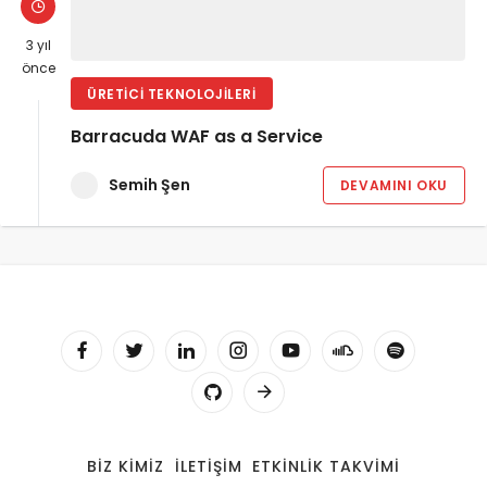
3 yıl
önce
ÜRETICI TEKNOLOJILERI
Barracuda WAF as a Service
Semih Şen
DEVAMINI OKU
BIZ KIMIZ
İLETIŞIM
ETKINLIK TAKVIMI