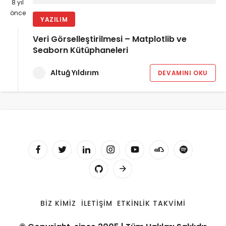
8 yıl
önce
YAZILIM
Veri Görselleştirilmesi – Matplotlib ve
Seaborn Kütüphaneleri
Altuğ Yıldırım
DEVAMINI OKU
BIZ KIMIZ
İLETIŞIM
ETKINLIK TAKVIMI