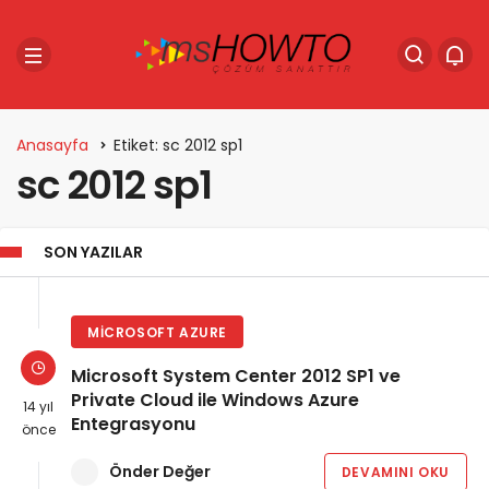
Anasayfa
Etiket: sc 2012 sp1
sc 2012 sp1
SON YAZILAR
MICROSOFT AZURE
Microsoft System Center 2012 SP1 ve
Private Cloud ile Windows Azure
14 yıl
Entegrasyonu
önce
Önder Değer
DEVAMINI OKU