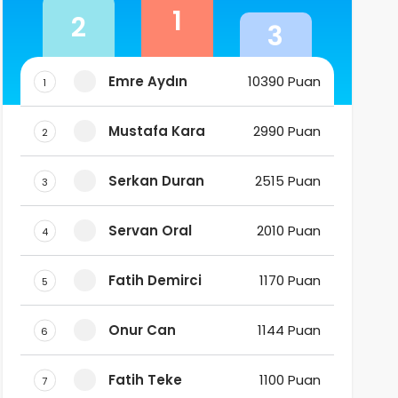
1
2
3
Emre Aydın
10390 Puan
1
Mustafa Kara
2990 Puan
2
Serkan Duran
2515 Puan
3
Servan Oral
2010 Puan
4
Fatih Demirci
1170 Puan
5
Onur Can
1144 Puan
6
Fatih Teke
1100 Puan
7