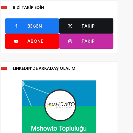
BIZI TAKIP EDIN
BEĞEN
TAKIP
ABONE
TAKIP
LINKEDIN’DE ARKADAŞ OLALIM!