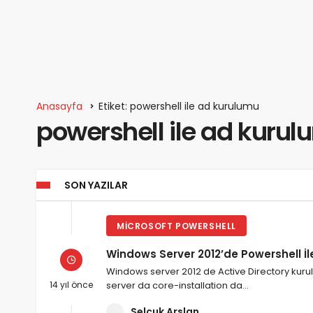
Anasayfa
Etiket: powershell ile ad kurulumu
powershell ile ad kuru
SON YAZILAR
MICROSOFT POWERSHELL
Windows Server 2012’de Powershell İl
Windows server 2012 de Active Directory kur
14 yıl önce
server da core-installation da…
Selçuk Arslan