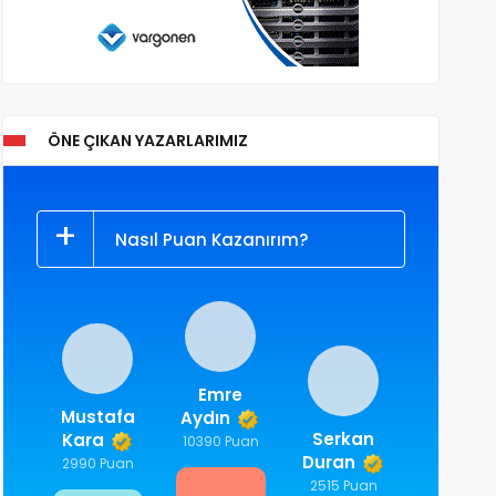
ÖNE ÇIKAN YAZARLARIMIZ
Nasıl Puan Kazanırım?
Emre
Mustafa
Aydın
Serkan
Kara
10390 Puan
Duran
2990 Puan
2515 Puan