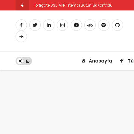
Fortigate SSL-VPN İstemci Bütünlük Kontrolü
Fortigate PBR Nedir ve Nasıl Yapılandırılır
Anasayfa
Tü