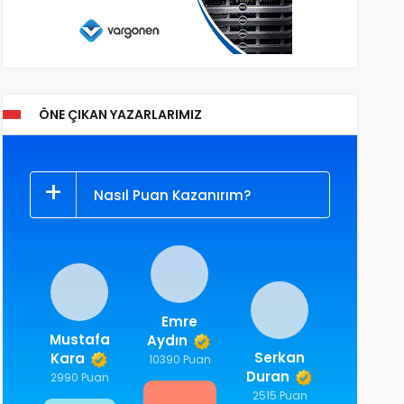
ÖNE ÇIKAN YAZARLARIMIZ
Nasıl Puan Kazanırım?
Emre
Mustafa
Aydın
Serkan
Kara
10390 Puan
Duran
2990 Puan
2515 Puan