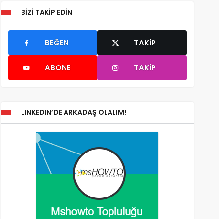
BIZI TAKIP EDIN
BEĞEN
TAKIP
ABONE
TAKIP
LINKEDIN’DE ARKADAŞ OLALIM!