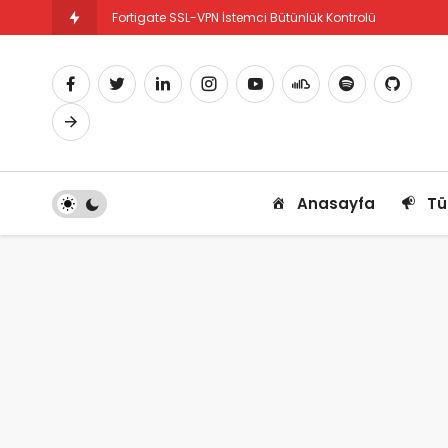
Fortigate SSL-VPN İstemci Bütünlük Kontrolü
Fortigate PBR Nedir ve Nasıl Yapılandırılır
Anasayfa
Tü