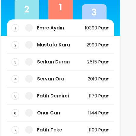
1
2
3
Emre Aydın
10390 Puan
1
Mustafa Kara
2990 Puan
2
Serkan Duran
2515 Puan
3
Servan Oral
2010 Puan
4
Fatih Demirci
1170 Puan
5
Onur Can
1144 Puan
6
Fatih Teke
1100 Puan
7