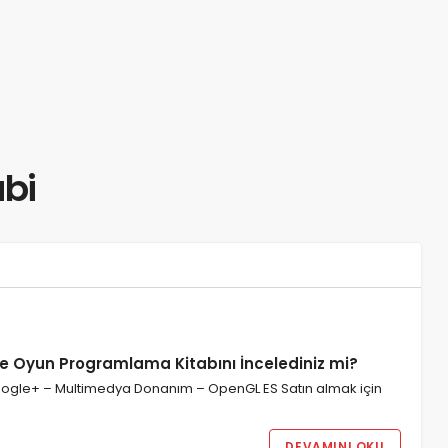
bi
ve Oyun Programlama Kitabını İncelediniz mi?
le+ – Multimedya Donanım – OpenGL ES Satın almak için
DEVAMINI OKU