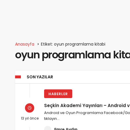
Anasayfa
Etiket: oyun programlama kitabi
oyun programlama kita
SON YAZILAR
HABERLER
Seçkin Akademi Yayınları – Android 
Android ve Oyun Programlama Facebook/Goog
13 yıl önce
tıklayın…
Emre Aydın