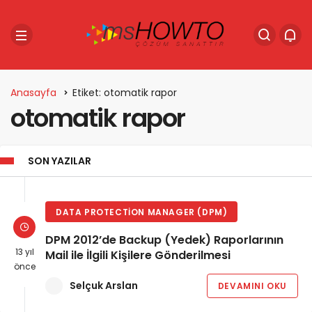
Anasayfa
Etiket: otomatik rapor
otomatik rapor
SON YAZILAR
DATA PROTECTION MANAGER (DPM)
DPM 2012’de Backup (Yedek) Raporlarının
13 yıl
Mail ile İlgili Kişilere Gönderilmesi
önce
Selçuk Arslan
DEVAMINI OKU