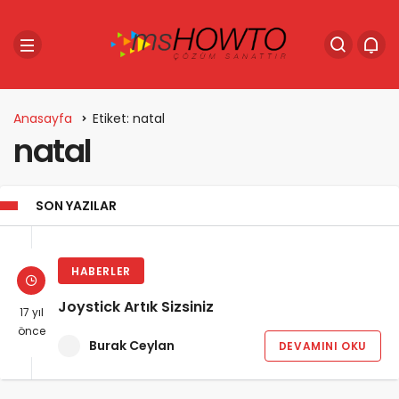
Anasayfa
Etiket: natal
natal
SON YAZILAR
HABERLER
Joystick Artık Sizsiniz
17 yıl
önce
Burak Ceylan
DEVAMINI OKU