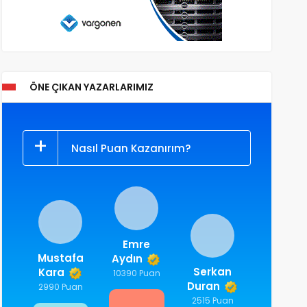
ÖNE ÇIKAN YAZARLARIMIZ
Nasıl Puan Kazanırım?
Emre
Mustafa
Aydın
Serkan
Kara
10390 Puan
Duran
2990 Puan
2515 Puan