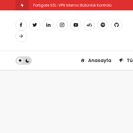
Fortigate SSL-VPN İstemci Bütünlük Kontrolü
Fortigate PBR Nedir ve Nasıl Yapılandırılır
Anasayfa
Tü