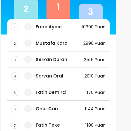
1
2
3
Emre Aydın
10390 Puan
1
Mustafa Kara
2990 Puan
2
Serkan Duran
2515 Puan
3
Servan Oral
2010 Puan
4
Fatih Demirci
1170 Puan
5
Onur Can
1144 Puan
6
Fatih Teke
1100 Puan
7