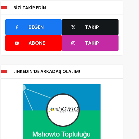
BIZI TAKIP EDIN
BEĞEN
TAKIP
ABONE
TAKIP
LINKEDIN’DE ARKADAŞ OLALIM!