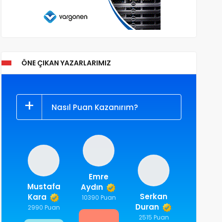
ÖNE ÇIKAN YAZARLARIMIZ
Nasıl Puan Kazanırım?
Emre
Mustafa
Aydın
Serkan
Kara
10390 Puan
Duran
2990 Puan
2515 Puan