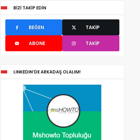
BIZI TAKIP EDIN
BEĞEN
TAKIP
ABONE
TAKIP
LINKEDIN’DE ARKADAŞ OLALIM!