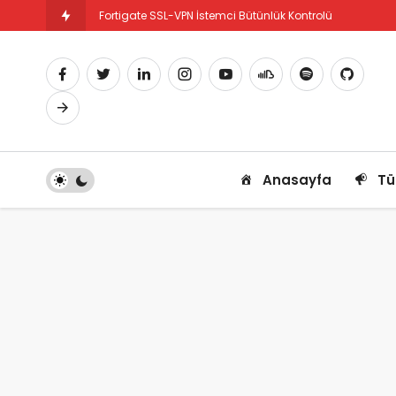
Fortigate SSL-VPN İstemci Bütünlük Kontrolü
Fortigate PBR Nedir ve Nasıl Yapılandırılır
Anasayfa
Tü