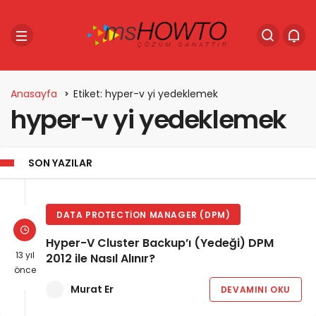
Anasayfa
Etiket: hyper-v yi yedeklemek
hyper-v yi yedeklemek
SON YAZILAR
DATA PROTECTION MANAGER (DPM)
Hyper-V Cluster Backup’ı (Yedeği) DPM
13 yıl
2012 ile Nasıl Alınır?
önce
Murat Er
DEVAMINI OKU