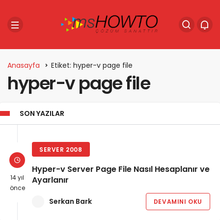
Anasayfa
Etiket: hyper-v page file
hyper-v page file
SON YAZILAR
SERVER 2008
Hyper-v Server Page File Nasıl Hesaplanır ve
14 yıl
Ayarlanır
önce
Serkan Bark
DEVAMINI OKU