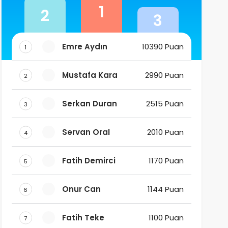
1
2
3
Emre Aydın
10390 Puan
1
Mustafa Kara
2990 Puan
2
Serkan Duran
2515 Puan
3
Servan Oral
2010 Puan
4
Fatih Demirci
1170 Puan
5
Onur Can
1144 Puan
6
Fatih Teke
1100 Puan
7