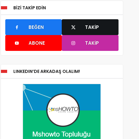
BIZI TAKIP EDIN
BEĞEN
TAKIP
ABONE
TAKIP
LINKEDIN’DE ARKADAŞ OLALIM!