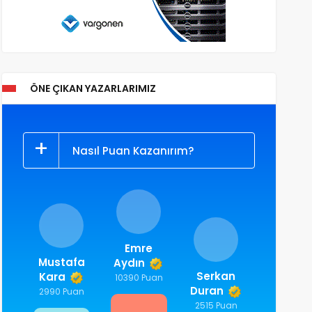
ÖNE ÇIKAN YAZARLARIMIZ
Nasıl Puan Kazanırım?
Emre
Mustafa
Aydın
Serkan
Kara
10390 Puan
Duran
2990 Puan
2515 Puan