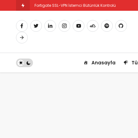
Fortigate SSL-VPN İstemci Bütünlük Kontrolü
Fortigate PBR Nedir ve Nasıl Yapılandırılır
Anasayfa
Tü