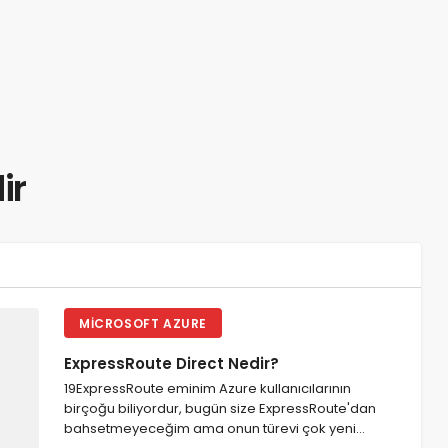
edir
MICROSOFT AZURE
ExpressRoute Direct Nedir?
19ExpressRoute eminim Azure kullanıcılarının
birçoğu biliyordur, bugün size ExpressRoute'dan
bahsetmeyeceğim ama onun türevi çok yeni…