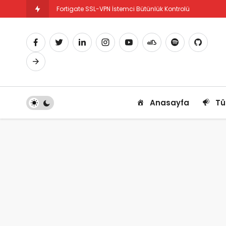
Fortigate SSL-VPN İstemci Bütünlük Kontrolü
Fortigate PBR Nedir ve Nasıl Yapılandırılır
Anasayfa
Tü