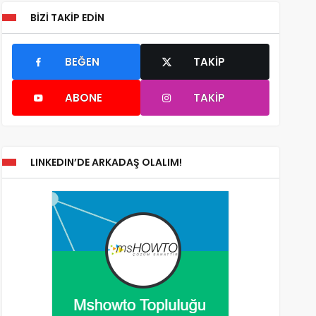
BIZI TAKIP EDIN
BEĞEN
TAKIP
ABONE
TAKIP
LINKEDIN’DE ARKADAŞ OLALIM!