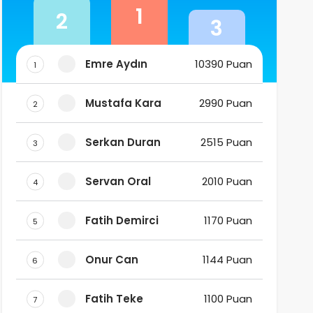
1
2
3
Emre Aydın
10390 Puan
1
Mustafa Kara
2990 Puan
2
Serkan Duran
2515 Puan
3
Servan Oral
2010 Puan
4
Fatih Demirci
1170 Puan
5
Onur Can
1144 Puan
6
Fatih Teke
1100 Puan
7