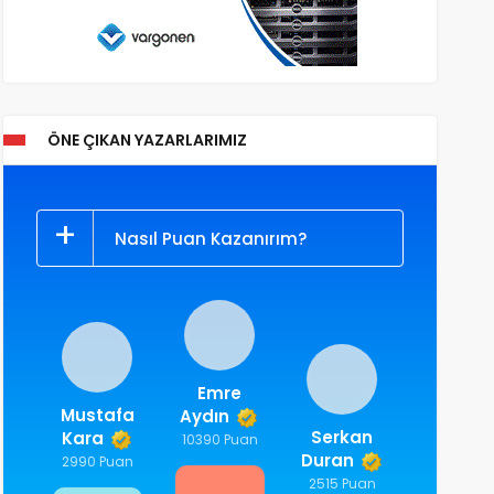
ÖNE ÇIKAN YAZARLARIMIZ
Nasıl Puan Kazanırım?
Emre
Mustafa
Aydın
Serkan
Kara
10390 Puan
Duran
2990 Puan
2515 Puan