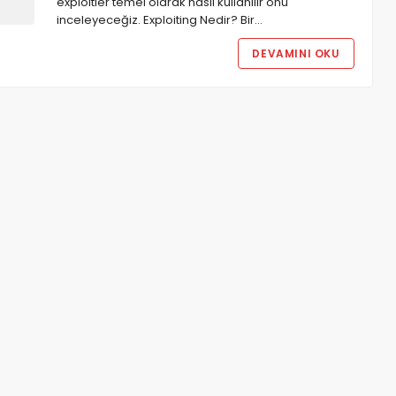
exploitler temel olarak nasıl kullanılır onu
inceleyeceğiz. Exploiting Nedir? Bir…
DEVAMINI OKU