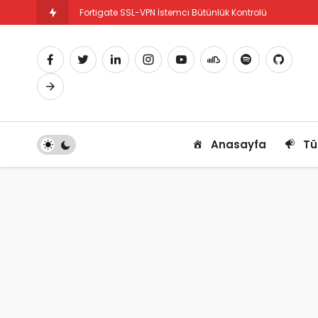
Fortigate SSL-VPN İstemci Bütünlük Kontrolü
Fortigate PBR Nedir ve Nasıl Yapılandırılır
Anasayfa
Tü