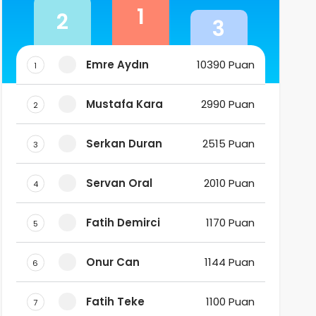
1
2
3
Emre Aydın
10390 Puan
1
Mustafa Kara
2990 Puan
2
Serkan Duran
2515 Puan
3
Servan Oral
2010 Puan
4
Fatih Demirci
1170 Puan
5
Onur Can
1144 Puan
6
Fatih Teke
1100 Puan
7