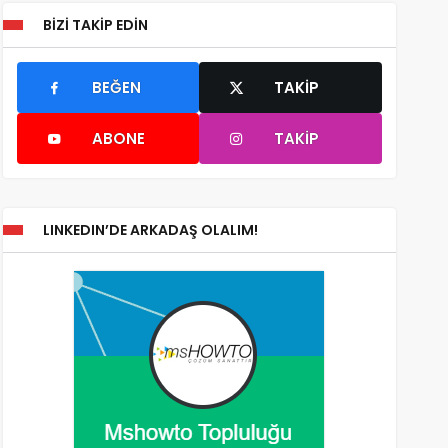
BIZI TAKIP EDIN
BEĞEN
TAKIP
ABONE
TAKIP
LINKEDIN’DE ARKADAŞ OLALIM!