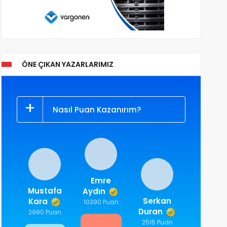
ÖNE ÇIKAN YAZARLARIMIZ
Nasıl Puan Kazanırım?
Emre
Mustafa
Aydın
Serkan
Kara
10390 Puan
Duran
2990 Puan
2515 Puan