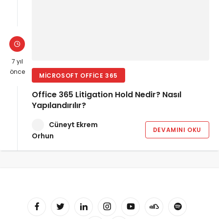
7 yıl
önce
MICROSOFT OFFICE 365
Office 365 Litigation Hold Nedir? Nasıl
Yapılandırılır?
Cüneyt Ekrem
DEVAMINI OKU
Orhun