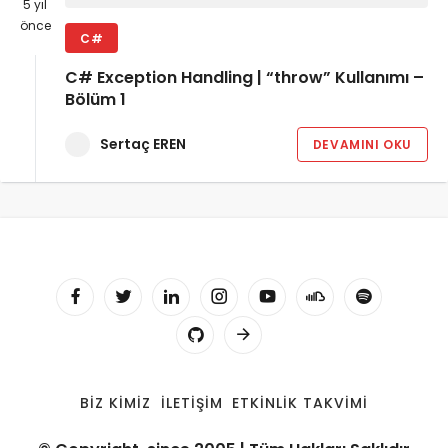
5 yıl
önce
C#
C# Exception Handling | “throw” Kullanımı –
Bölüm 1
Sertaç EREN
DEVAMINI OKU
BIZ KIMIZ
İLETIŞIM
ETKINLIK TAKVIMI