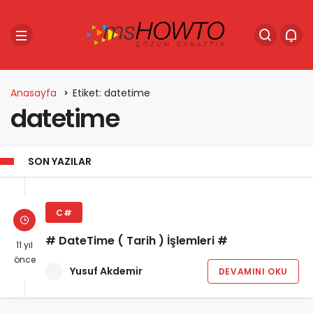
Anasayfa
Etiket: datetime
datetime
SON YAZILAR
C#
# DateTime ( Tarih ) İşlemleri #
11 yıl
önce
Yusuf Akdemir
DEVAMINI OKU