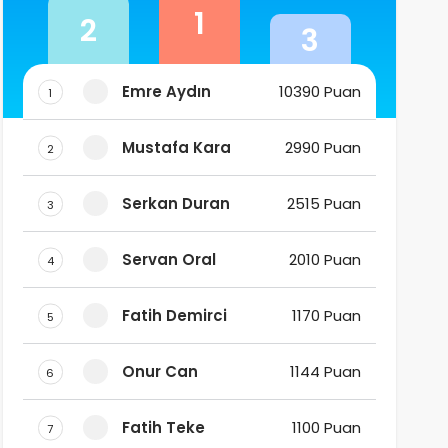
1
2
3
Emre Aydın
10390 Puan
1
Mustafa Kara
2990 Puan
2
Serkan Duran
2515 Puan
3
Servan Oral
2010 Puan
4
Fatih Demirci
1170 Puan
5
Onur Can
1144 Puan
6
Fatih Teke
1100 Puan
7