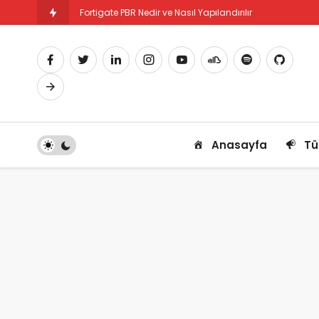
Fortigate PBR Nedir ve Nasıl Yapılandırılır
Fortigate SSL-VPN İstemci Bütünlük Kontrolü
Anasayfa
Tü