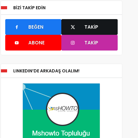
BIZI TAKIP EDIN
BEĞEN
TAKIP
ABONE
TAKIP
LINKEDIN’DE ARKADAŞ OLALIM!