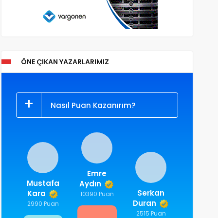
ÖNE ÇIKAN YAZARLARIMIZ
Nasıl Puan Kazanırım?
Emre
Mustafa
Aydın
Serkan
Kara
10390 Puan
Duran
2990 Puan
2515 Puan