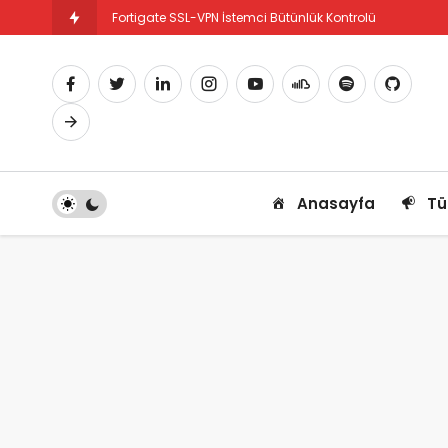
Fortigate SSL-VPN İstemci Bütünlük Kontrolü
Fortigate PBR Nedir ve Nasıl Yapılandırılır
Anasayfa
Tü