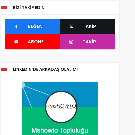
BIZI TAKIP EDIN
BEĞEN
TAKIP
ABONE
TAKIP
LINKEDIN’DE ARKADAŞ OLALIM!