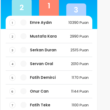
1
2
3
Emre Aydın
10390 Puan
1
Mustafa Kara
2990 Puan
2
Serkan Duran
2515 Puan
3
Servan Oral
2010 Puan
4
Fatih Demirci
1170 Puan
5
Onur Can
1144 Puan
6
Fatih Teke
1100 Puan
7