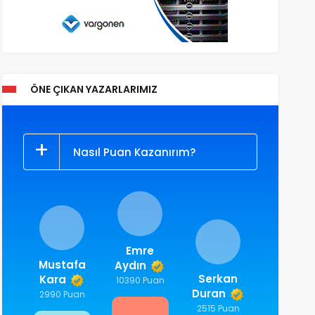
ÖNE ÇIKAN YAZARLARIMIZ
Nasıl Puan Kazanırım?
Emre
Mustafa
Aydın
Serkan
Kara
10390 Puan
Duran
2990 Puan
2515 Puan