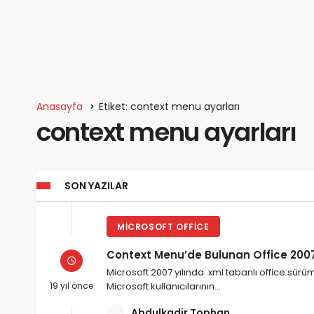
Anasayfa
Etiket: context menu ayarları
context menu ayarları
SON YAZILAR
MICROSOFT OFFICE
Context Menu’de Bulunan Office 2007
Microsoft 2007 yılında .xml tabanlı office sürü
19 yıl önce
Microsoft kullanıcılarının…
Abdulkadir Tophan