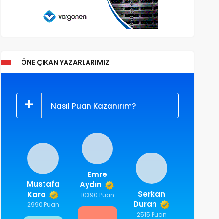
ÖNE ÇIKAN YAZARLARIMIZ
Nasıl Puan Kazanırım?
Emre
Mustafa
Aydın
Serkan
Kara
10390 Puan
Duran
2990 Puan
2515 Puan