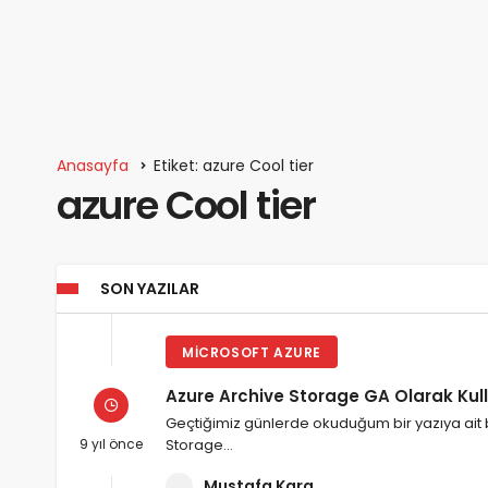
Anasayfa
Etiket: azure Cool tier
azure Cool tier
SON YAZILAR
MICROSOFT AZURE
Azure Archive Storage GA Olarak Ku
Geçtiğimiz günlerde okuduğum bir yazıya ait b
9 yıl önce
Storage…
Mustafa Kara