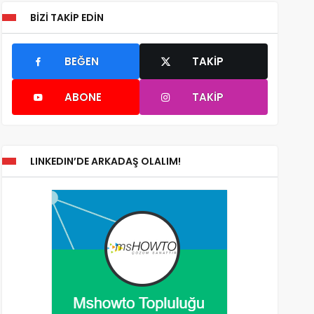
BIZI TAKIP EDIN
BEĞEN
TAKIP
ABONE
TAKIP
LINKEDIN’DE ARKADAŞ OLALIM!