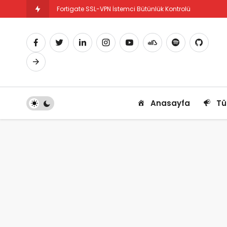
Fortigate SSL-VPN İstemci Bütünlük Kontrolü
Fortigate PBR Nedir ve Nasıl Yapılandırılır
Anasayfa
Tü