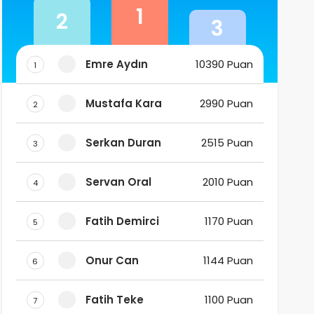
1
2
3
Emre Aydın
10390 Puan
1
Mustafa Kara
2990 Puan
2
Serkan Duran
2515 Puan
3
Servan Oral
2010 Puan
4
Fatih Demirci
1170 Puan
5
Onur Can
1144 Puan
6
Fatih Teke
1100 Puan
7