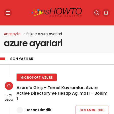
Anasayfa
Etiket: azure ayarlari
azure ayarlari
SON YAZILAR
MICROSOFT AZURE
Azure’a Giriş – Temel Kavramlar, Azure
Active Directory ve Hesap Açılması – Bölüm
12 yıl
1
önce
Hasan Dimdik
DEVAMINI OKU