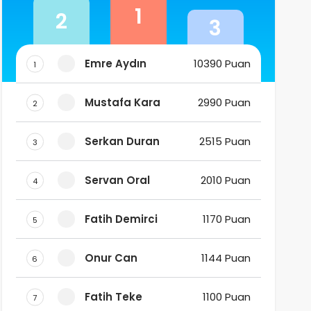
1
2
3
Emre Aydın
10390 Puan
1
Mustafa Kara
2990 Puan
2
Serkan Duran
2515 Puan
3
Servan Oral
2010 Puan
4
Fatih Demirci
1170 Puan
5
Onur Can
1144 Puan
6
Fatih Teke
1100 Puan
7