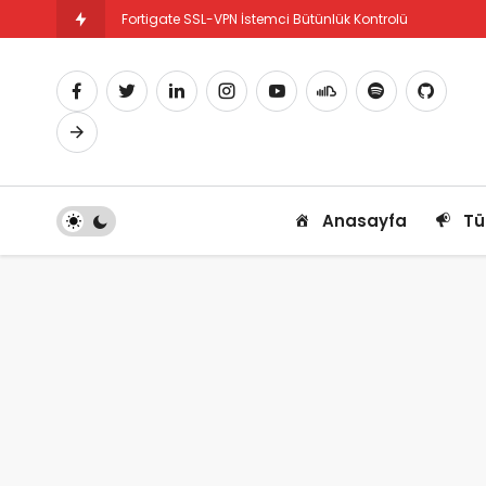
Fortigate SSL-VPN İstemci Bütünlük Kontrolü
Fortigate PBR Nedir ve Nasıl Yapılandırılır
Anasayfa
Tü