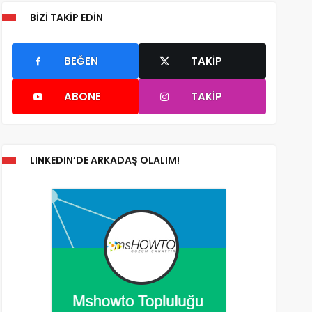
BIZI TAKIP EDIN
BEĞEN
TAKIP
ABONE
TAKIP
LINKEDIN’DE ARKADAŞ OLALIM!