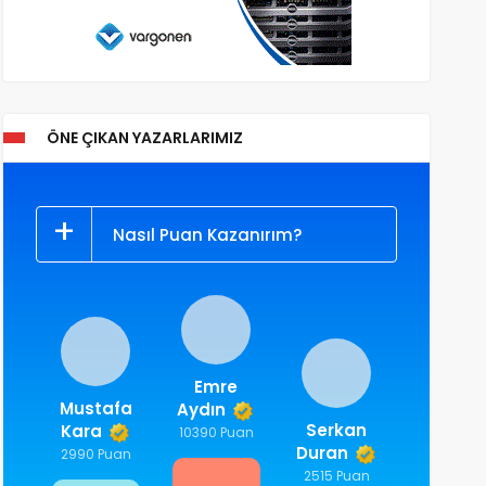
ÖNE ÇIKAN YAZARLARIMIZ
Nasıl Puan Kazanırım?
Emre
Mustafa
Aydın
Serkan
Kara
10390 Puan
Duran
2990 Puan
2515 Puan