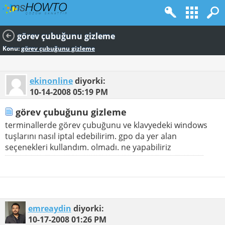
görev çubuğunu gizleme
Konu:
görev çubuğunu gizleme
ekinonline
diyorki:
10-14-2008
05:19 PM
görev çubuğunu gizleme
terminallerde görev çubuğunu ve klavyedeki windows
tuşlarını nasıl iptal edebilirim. gpo da yer alan
seçenekleri kullandım. olmadı. ne yapabiliriz
emreaydin
diyorki:
10-17-2008
01:26 PM