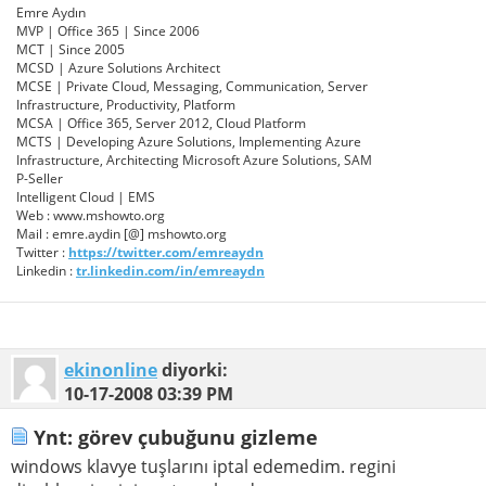
Emre Aydın
MVP | Office 365 | Since 2006
MCT | Since 2005
MCSD | Azure Solutions Architect
MCSE | Private Cloud, Messaging, Communication, Server
Infrastructure, Productivity, Platform
MCSA | Office 365, Server 2012, Cloud Platform
MCTS | Developing Azure Solutions, Implementing Azure
Infrastructure, Architecting Microsoft Azure Solutions, SAM
P-Seller
Intelligent Cloud | EMS
Web : www.mshowto.org
Mail : emre.aydin [@] mshowto.org
Twitter :
https://twitter.com/emreaydn
Linkedin :
tr.linkedin.com/in/emreaydn
ekinonline
diyorki:
10-17-2008
03:39 PM
Ynt: görev çubuğunu gizleme
windows klavye tuşlarını iptal edemedim. regini