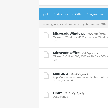
İşletim Sistemleri ve Office Programları
Bu kategori içerisinde masaüstü işletim sistemi, Office ü
Microsoft Windows
(126 Kişi İçerde)
Microsoft Windows XP, Vista ve 7 ve Windows 8
için
Microsoft Office
(51 Kişi İçerde)
Microsoft Office 2003, 2007 ve 2010 ve Office 2
için
Mac OS X
(15 Kişi İçerde)
Apple'ın işletim sistemi ve Yazılımları hakkı
sorun çözümleri
Linux
(3474 Kişi İçerde)
Özgürsünüz!