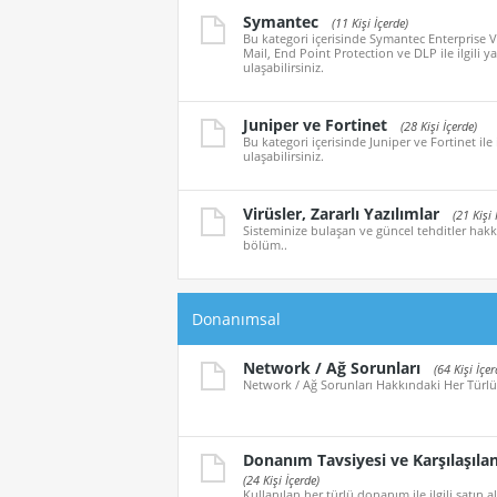
Symantec
(11 Kişi İçerde)
Bu kategori içerisinde Symantec Enterprise V
Mail, End Point Protection ve DLP ile ilgili y
ulaşabilirsiniz.
Juniper ve Fortinet
(28 Kişi İçerde)
Bu kategori içerisinde Juniper ve Fortinet ile 
ulaşabilirsiniz.
Virüsler, Zararlı Yazılımlar
(21 Kişi 
Sisteminize bulaşan ve güncel tehditler hakkı
bölüm..
Donanımsal
Network / Ağ Sorunları
(64 Kişi İçer
Network / Ağ Sorunları Hakkındaki Her Türlü
Donanım Tavsiyesi ve Karşılaşıla
(24 Kişi İçerde)
Kullanılan her türlü donanım ile ilgili satın