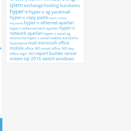
işlem
exchange
hosting kurulumu
hyper-v
hyper-v ag yaratmak
hyper-v copy paste
hyper-v dosya
hyper-v ethernet ayarlari
kopyalama
hyper-v
hyper-v ethernet karti ayarlari
network ayarlari
hyper-v sanal ag
olusturma
hyper v sanal makine kurulumu
mail
microsoft office
lisanslama
mobile
office 365 email
office 365 key
report builder
server
office login 365
sistem
sql 2016
switch
windows
.