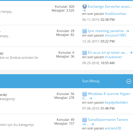
Exchange Serverlar arasi...
Konular: 920
Mesajlar: 3.525
i herşey..
en son yazan
AsaGocamar
06-11-2019,
02:38 PM
lync meeting yaratma
Konular: 29
)
Mesajlar: 82
en son yazan
msuzun1985
erşey..
12-26-2017,
03:22 PM
En ucuz en iyi toner ve...
Konular: 6
de)
Mesajlar: 36
en son yazan
truvatoner
ble ve Zimbra ürünleri ile
09-25-2018,
10:55 AM
Son Mesaj
Windows 8 üzerine Hyper-
Konular: 56
çerde)
Mesajlar: 278
V...
 kategoriyi
en son yazan
kaydynbolden
07-06-2019,
01:48 PM
Sanallaştırmanın Tanımı
Konular: 49
Mesajlar: 157
ve...
leri için bu kategoriyi
en son yazan
ancient30