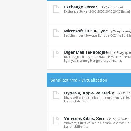
Exchange Server
(152 Kişi İçerde)
Exchange Server 2003,2007,2010,2013 ile ilgil
Microsoft OCS & Lync
(26 Kişi İçerde
İletişimin yeni boyutu Lync ve OCS ile ilgili h
Diğer Mail Teknolojileri
(13 Kişi İçer
Bu kategori içerisinde QMail, HMail, MailEna
ilgili yayınlanmış içeriğe ulaşabilirsiniz.
Sanallaştırma / Virtualization
Hyper-v, App-v ve Med-v
(72 Kişi İ
Microsoft'a ait sanallaştırma ürünleri için bu
kullanabilirsiniz
Vmware, Citrix, Xen
(35 Kişi İçerde)
Vmware, Citrix ve Xen'e ait sanallaştırma ürün
kullanabilirsiniz