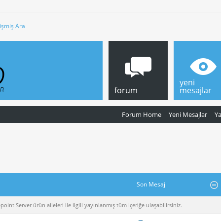
işmiş Ara
yeni
forum
mesajlar
Forum Home
Yeni Mesajlar
Y
Son Mesaj
nt Server ürün aileleri ile ilgili yayınlanmış tüm içeriğe ulaşabilirsiniz.