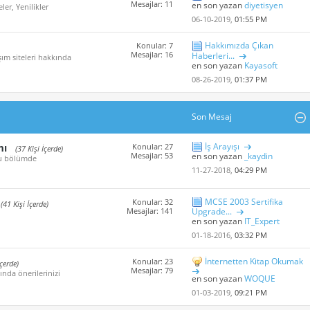
Mesajlar: 11
en son yazan
diyetisyen
er, Yenilikler
06-10-2019,
01:55 PM
Hakkımızda Çıkan
Konular: 7
Mesajlar: 16
Haberleri...
ım siteleri hakkında
en son yazan
Kayasoft
08-26-2019,
01:37 PM
Son Mesaj
İş Arayışı
mı
Konular: 27
(37 Kişi İçerde)
Mesajlar: 53
en son yazan
_kaydin
 bu bölümde
11-27-2018,
04:29 PM
MCSE 2003 Sertifika
Konular: 32
(41 Kişi İçerde)
Mesajlar: 141
Upgrade...
en son yazan
IT_Expert
01-18-2016,
03:32 PM
İnternetten Kitap Okumak
Konular: 23
İçerde)
Mesajlar: 79
ında önerilerinizi
en son yazan
WOQUE
01-03-2019,
09:21 PM