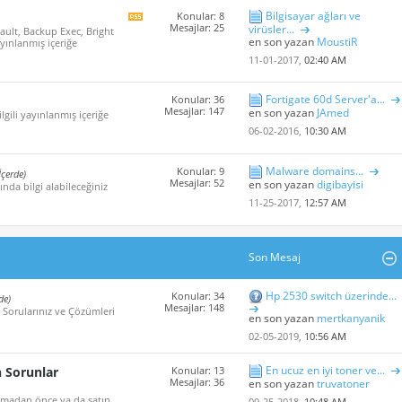
Bilgisayar ağları ve
Konular: 8
Bu
Mesajlar: 25
virüsler...
ault, Backup Exec, Bright
Forum'un
en son yazan
MoustiR
ayınlanmış içeriğe
rss
içeriğini
11-01-2017,
02:40 AM
göster
Fortigate 60d Server'a...
Konular: 36
Mesajlar: 147
en son yazan
JAmed
ilgili yayınlanmış içeriğe
06-02-2016,
10:30 AM
Malware domains...
Konular: 9
İçerde)
Mesajlar: 52
en son yazan
digibayisi
nda bilgi alabileceğiniz
11-25-2017,
12:57 AM
Son Mesaj
Hp 2530 switch üzerinde...
Konular: 34
de)
Mesajlar: 148
 Sorularınız ve Çözümleri
en son yazan
mertkanyanik
02-05-2019,
10:56 AM
En ucuz en iyi toner ve...
n Sorunlar
Konular: 13
Mesajlar: 36
en son yazan
truvatoner
 almadan önce ya da satın
09-25-2018,
10:48 AM