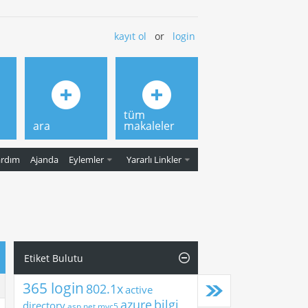
kayıt ol
or
login
tüm
ara
makaleler
ardım
Ajanda
Eylemler
Yararlı Linkler
Etiket Bulutu
365 login
802.1x
active
azure
bilgi
directory
asp.net mvc5