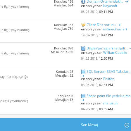
Domain Ortamındaki...
Konular: 158
Mesajlar: 624
en son yazan
Kayasoft
le ilgili yayınlanmış
08-26-2019,
09:11 PM
Client Dns sorunu
Konular: 183
Mesajlar: 759
en son yazan
isitmecihazlari
le ilgili yayınlanmış
12-07-2018,
10:42 PM
Bilgisayar ağları ile ilgili...
Konular: 898
Mesajlar: 3.780
en son yazan
WilliamCastillo
le ilgili yayınlanmış
04-25-2018,
12:20 PM
SQL Server- SSAS Tabular..
Konular: 25
Mesajlar: 82
i yayınlanmış içeriğe
en son yazan
Ebilfez
05-08-2019,
02:53 PM
Share point file yedek alma
Konular: 8
Mesajlar: 18
e ilgili yayınlanmış
en son yazan
ms_uzun
04-28-2015,
09:35 AM
Son Mesaj