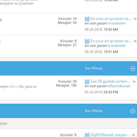
avsiyeler ve çözümler
En ucuz en iyi toner ve...
Konular: 18
e)
Mesajlar: 53
en son yazan
truvatoner
09-25-2018,
10:42 AM
En ucuz en iyi toner ve...
Konular: 8
)
Mesajlar: 27
en son yazan
truvatoner
09-25-2018,
10:41 AM
Son Mesaj
Son 30 günlük verileri...
Konular: 39
Mesajlar: 100
en son yazan
eflatunkonak
lphi / C++ /Vb, Java ve
02-22-2019,
02:43 PM
Son Mesaj
ikler
ZayÃ½flamak isteyen...
Konular: 8