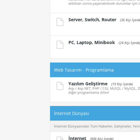
aldıktan sonra yaşanabilecek durumlar için t
Server, Switch, Router
(36 Kişi İçerd
PC, Laptop, Minibook
(24 Kişi İçerde
Web Tasarım - Programlama
Yazılım Geliştirme
(19 Kişi İçerde)
Asp / Asp.NET, PHP / CGI, MsSQL / MySQL, De
diğer programlama dilleri
İnternet Dünyası
İnternet Dünyasından Tüm Haberler, Gelişmeler, Yenil
İnternet
(906 Kişi İçerde)