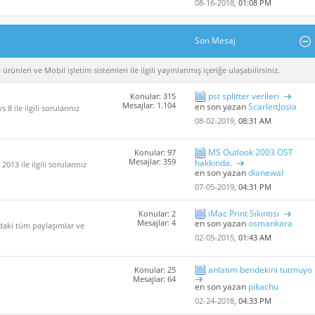
08-16-2018,
01:08 PM
Son Mesaj
rünleri ve Mobil işletim sistemleri ile ilgili yayınlanmış içeriğe ulaşabilirsiniz.
pst splitter verileri
Konular: 315
Mesajlar: 1.104
en son yazan
ScarlettJosia
 ile ilgili sorularınız
08-02-2019,
08:31 AM
MS Outlook 2003 OST
Konular: 97
Mesajlar: 359
hakkında.
013 ile ilgili sorularınız
en son yazan
dianewal
07-05-2019,
04:31 PM
iMac Print Sıkıntısı
Konular: 2
Mesajlar: 4
en son yazan
osmankara
ndaki tüm paylaşımlar ve
02-05-2015,
01:43 AM
anlatım bendekini tutmuyo
Konular: 25
Mesajlar: 64
en son yazan
pikachu
02-24-2018,
04:33 PM