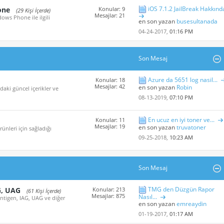
iOS 7.1.2 JailBreak Hakkınd
one
Konular: 9
(29 Kişi İçerde)
Mesajlar: 21
ows Phone ile ilgili
en son yazan
busesultanada
04-24-2017,
01:16 PM
Son Mesaj
Azure da 5651 log nasil...
Konular: 18
Mesajlar: 42
en son yazan
Robin
aki güncel içerikler ve
08-13-2019,
07:10 PM
En ucuz en iyi toner ve...
Konular: 11
Mesajlar: 19
en son yazan
truvatoner
nleri için sağladığı
09-25-2018,
10:23 AM
Son Mesaj
TMG den Düzgün Rapor
G, UAG
Konular: 213
(61 Kişi İçerde)
Mesajlar: 875
Nasıl...
Antigen, IAG, UAG ve diğer
en son yazan
emreaydin
01-19-2017,
01:17 AM