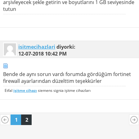
arşivleyecek şekle getirin ve boyutlarını 1 GB seviyesinde
tutun
isitmecihazlari
diyorki:
12-07-2018
10:42 PM
Bende de aynı sorun vardı forumda gördüğüm fortinet
firewall ayarlarından düzelttim teşekkürler
Etfal
işitme cihazı
siemens signia işitme cihazları
1
2