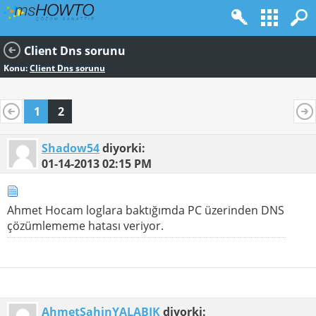
Client Dns sorunu
Konu:
Client Dns sorunu
1
2
Shadow54
diyorki:
01-14-2013
02:15 PM
Ahmet Hocam loglara baktığımda PC üzerinden DNS
çözümlememe hatası veriyor.
AhmetSahinYALABIK
diyorki: