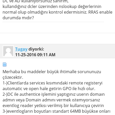
DC ve AD kullanıyorsunuz sanırım,
kullandığınız dcler üzerinden nslookup değerlerinin
normal olup olmadığını kontrol edermisiniz. RRAS enable
durumda mıdır?
Tugay
diyorki:
11-25-2016
09:11 AM
Merhaba bu maddeler büyük ihtimalle sorununuzu
çözecektir.
1-)Clientlarda services kısımındaki remote registeryi
automatic ve open hale getirin GPO ile hızlı olur.
2-)DC ile authentice işlemini yaptıgınız userın domaın
admın veya Domain admını vermek ıstemıyorsanız
eventlog reader yetkısı verilmiş bir kullanıcıya çevirin
3-)eventlogların boyutları standart 64MB büyükse onları