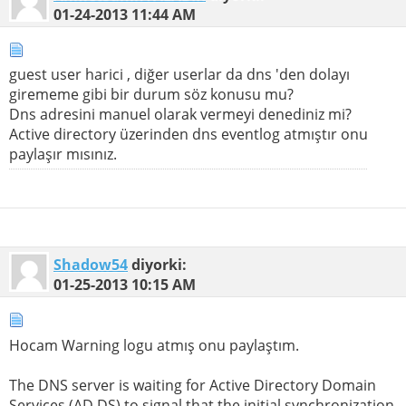
01-24-2013
11:44 AM
guest user harici , diğer userlar da dns 'den dolayı
girememe gibi bir durum söz konusu mu?
Dns adresini manuel olarak vermeyi denediniz mi?
Active directory üzerinden dns eventlog atmıştır onu
paylaşır mısınız.
Shadow54
diyorki:
01-25-2013
10:15 AM
Hocam Warning logu atmış onu paylaştım.
The DNS server is waiting for Active Directory Domain
Services (AD DS) to signal that the initial synchronization