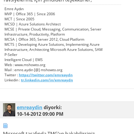
Emre Aydın
MVP | Office 365 | Since 2006
MCT | Since 2005
MCSD | Azure Solutions Architect
MCSE | Private Cloud, Messaging, Communication, Server
Infrastructure, Productivity, Platform
MCSA | Office 365, Server 2012, Cloud Platform
MCTS | Developing Azure Solutions, Implementing Azure
Infrastructure, Architecting Microsoft Azure Solutions, SAM
P-Seller
Intelligent Cloud | EMS
Web : www.mshowto.org
Mail : emre.aydin [@] mshowto.org
Twitter :
https://twitter.com/emreaydn
Linkedin :
tr.linkedin.com/in/emreaydn
emreaydin
diyorki:
10-14-2012
09:00 PM
Microsoft tarafında TMG’ye bakabilirsiniz.