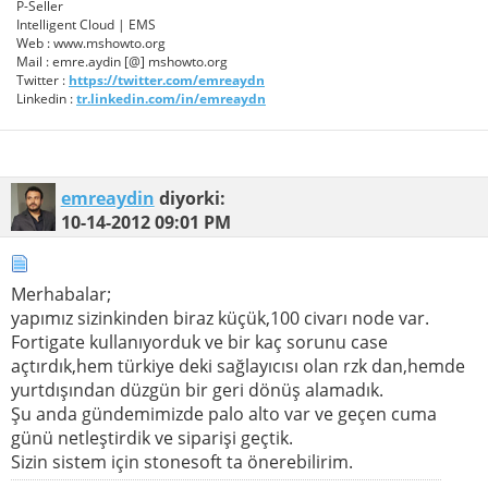
P-Seller
Intelligent Cloud | EMS
Web : www.mshowto.org
Mail : emre.aydin [@] mshowto.org
Twitter :
https://twitter.com/emreaydn
Linkedin :
tr.linkedin.com/in/emreaydn
emreaydin
diyorki:
10-14-2012
09:01 PM
Merhabalar;
yapımız sizinkinden biraz küçük,100 civarı node var.
Fortigate kullanıyorduk ve bir kaç sorunu case
açtırdık,hem türkiye deki sağlayıcısı olan rzk dan,hemde
yurtdışından düzgün bir geri dönüş alamadık.
Şu anda gündemimizde palo alto var ve geçen cuma
günü netleştirdik ve siparişi geçtik.
Sizin sistem için stonesoft ta önerebilirim.