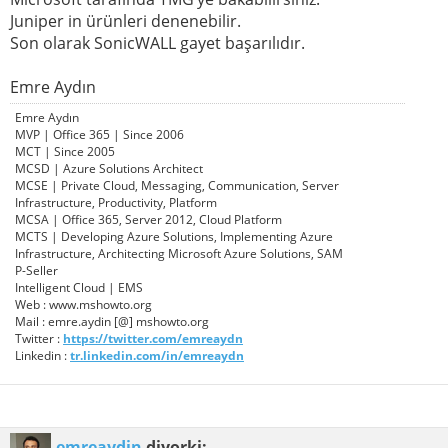
Juniper in ürünleri denenebilir.
Son olarak SonicWALL gayet başarılıdır.
Emre Aydın
Emre Aydın
MVP | Office 365 | Since 2006
MCT | Since 2005
MCSD | Azure Solutions Architect
MCSE | Private Cloud, Messaging, Communication, Server
Infrastructure, Productivity, Platform
MCSA | Office 365, Server 2012, Cloud Platform
MCTS | Developing Azure Solutions, Implementing Azure
Infrastructure, Architecting Microsoft Azure Solutions, SAM
P-Seller
Intelligent Cloud | EMS
Web : www.mshowto.org
Mail : emre.aydin [@] mshowto.org
Twitter :
https://twitter.com/emreaydn
Linkedin :
tr.linkedin.com/in/emreaydn
emreaydin
diyorki: