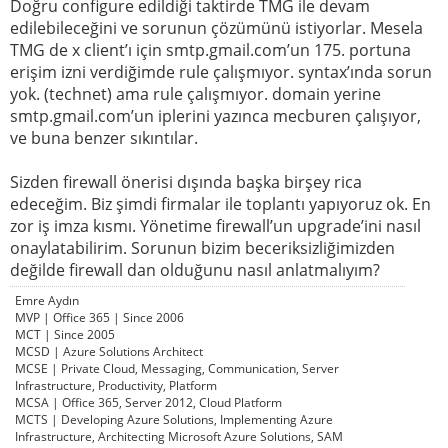
Doğru configure edildiği taktirde TMG ile devam
edilebileceğini ve sorunun çözümünü istiyorlar. Mesela
TMG de x client’ı için smtp.gmail.com’un 175. portuna
erişim izni verdiğimde rule çalışmıyor. syntax’ında sorun
yok. (technet) ama rule çalışmıyor. domain yerine
smtp.gmail.com’un iplerini yazınca mecburen çalışıyor,
ve buna benzer sıkıntılar.
Sizden firewall önerisi dışında başka birşey rica
edeceğim. Biz şimdi firmalar ile toplantı yapıyoruz ok. En
zor iş imza kısmı. Yönetime firewall’un upgrade’ini nasıl
onaylatabilirim. Sorunun bizim beceriksizliğimizden
değilde firewall dan olduğunu nasıl anlatmalıyım?
Emre Aydın
MVP | Office 365 | Since 2006
MCT | Since 2005
MCSD | Azure Solutions Architect
MCSE | Private Cloud, Messaging, Communication, Server
Infrastructure, Productivity, Platform
MCSA | Office 365, Server 2012, Cloud Platform
MCTS | Developing Azure Solutions, Implementing Azure
Infrastructure, Architecting Microsoft Azure Solutions, SAM