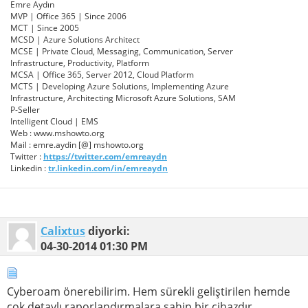
Emre Aydın
MVP | Office 365 | Since 2006
MCT | Since 2005
MCSD | Azure Solutions Architect
MCSE | Private Cloud, Messaging, Communication, Server
Infrastructure, Productivity, Platform
MCSA | Office 365, Server 2012, Cloud Platform
MCTS | Developing Azure Solutions, Implementing Azure
Infrastructure, Architecting Microsoft Azure Solutions, SAM
P-Seller
Intelligent Cloud | EMS
Web : www.mshowto.org
Mail : emre.aydin [@] mshowto.org
Twitter :
https://twitter.com/emreaydn
Linkedin :
tr.linkedin.com/in/emreaydn
Calixtus
diyorki:
04-30-2014
01:30 PM
Cyberoam önerebilirim. Hem sürekli geliştirilen hemde
çok detaylı raporlandırmalara sahip bir cihazdır.