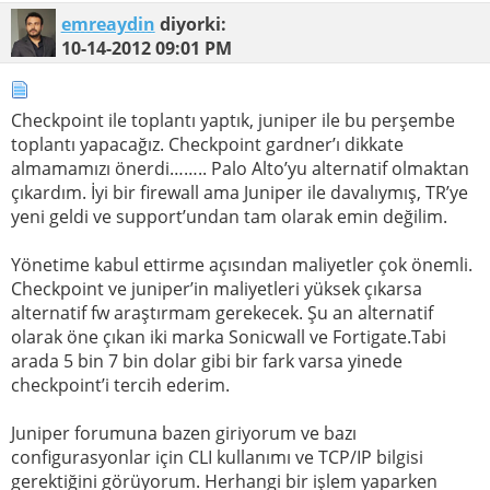
emreaydin
diyorki:
10-14-2012
09:01 PM
Checkpoint ile toplantı yaptık, juniper ile bu perşembe
toplantı yapacağız. Checkpoint gardner’ı dikkate
almamamızı önerdi…….. Palo Alto’yu alternatif olmaktan
çıkardım. İyi bir firewall ama Juniper ile davalıymış, TR’ye
yeni geldi ve support’undan tam olarak emin değilim.
Yönetime kabul ettirme açısından maliyetler çok önemli.
Checkpoint ve juniper’in maliyetleri yüksek çıkarsa
alternatif fw araştırmam gerekecek. Şu an alternatif
olarak öne çıkan iki marka Sonicwall ve Fortigate.Tabi
arada 5 bin 7 bin dolar gibi bir fark varsa yinede
checkpoint’i tercih ederim.
Juniper forumuna bazen giriyorum ve bazı
configurasyonlar için CLI kullanımı ve TCP/IP bilgisi
gerektiğini görüyorum. Herhangi bir işlem yaparken