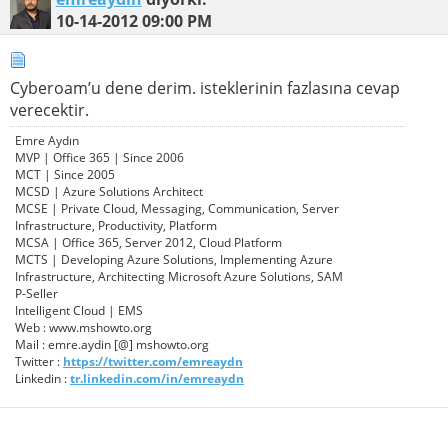
10-14-2012
09:00 PM
Cyberoam’u dene derim. isteklerinin fazlasına cevap
verecektir.
Emre Aydın
MVP | Office 365 | Since 2006
MCT | Since 2005
MCSD | Azure Solutions Architect
MCSE | Private Cloud, Messaging, Communication, Server
Infrastructure, Productivity, Platform
MCSA | Office 365, Server 2012, Cloud Platform
MCTS | Developing Azure Solutions, Implementing Azure
Infrastructure, Architecting Microsoft Azure Solutions, SAM
P-Seller
Intelligent Cloud | EMS
Web : www.mshowto.org
Mail : emre.aydin [@] mshowto.org
Twitter :
https://twitter.com/emreaydn
Linkedin :
tr.linkedin.com/in/emreaydn