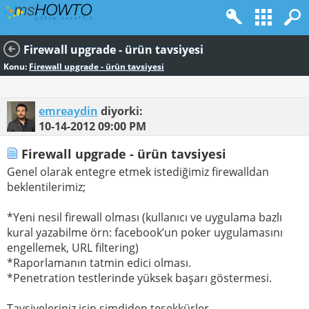
Firewall upgrade - ürün tavsiyesi
Konu:
Firewall upgrade - ürün tavsiyesi
emreaydin
diyorki:
10-14-2012
09:00 PM
Firewall upgrade - ürün tavsiyesi
Genel olarak entegre etmek istediğimiz firewalldan
beklentilerimiz;
*Yeni nesil firewall olması (kullanıcı ve uygulama bazlı
kural yazabilme örn: facebook’un poker uygulamasını
engellemek, URL filtering)
*Raporlamanın tatmin edici olması.
*Penetration testlerinde yüksek başarı göstermesi.
Tavsiyeleriniz için şimdiden teşekkürler,