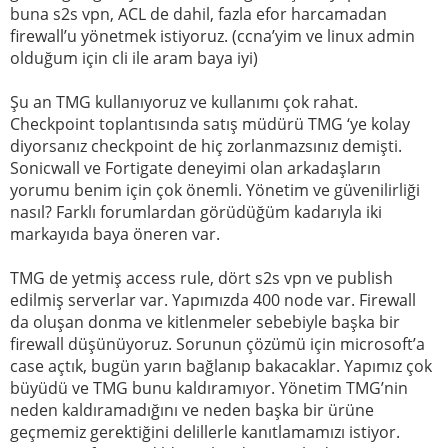
buna s2s vpn, ACL de dahil, fazla efor harcamadan
firewall’u yönetmek istiyoruz. (ccna’yim ve linux admin
olduğum için cli ile aram baya iyi)
Şu an TMG kullanıyoruz ve kullanımı çok rahat.
Checkpoint toplantısında satış müdürü TMG ‘ye kolay
diyorsanız checkpoint de hiç zorlanmazsınız demişti.
Sonicwall ve Fortigate deneyimi olan arkadaşların
yorumu benim için çok önemli. Yönetim ve güvenilirliği
nasıl? Farklı forumlardan görüdüğüm kadarıyla iki
markayıda baya öneren var.
TMG de yetmiş access rule, dört s2s vpn ve publish
edilmiş serverlar var. Yapımızda 400 node var. Firewall
da oluşan donma ve kitlenmeler sebebiyle başka bir
firewall düşünüyoruz. Sorunun çözümü için microsoft’a
case açtık, bugün yarın bağlanıp bakacaklar. Yapımız çok
büyüdü ve TMG bunu kaldıramıyor. Yönetim TMG’nin
neden kaldıramadığını ve neden başka bir ürüne
geçmemiz gerektiğini delillerle kanıtlamamızı istiyor.