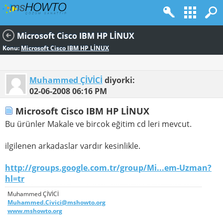
Microsoft Cisco IBM HP LİNUX
Konu:
Microsoft Cisco IBM HP LİNUX
Muhammed ÇİVİCİ
diyorki:
02-06-2008
06:16 PM
Microsoft Cisco IBM HP LİNUX
Bu ürünler Makale ve bircok eğitim cd leri mevcut.
ilgilenen arkadaslar vardır kesinlikle.
http://groups.google.com.tr/group/Mi...em-Uzman?
hl=tr
Muhammed ÇİVİCİ
Muhammed.Civici@mshowto.org
www.mshowto.org