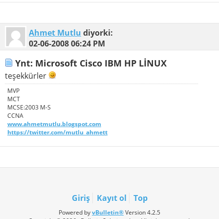
Ahmet Mutlu
diyorki:
02-06-2008
06:24 PM
Ynt: Microsoft Cisco IBM HP LİNUX
teşekkürler
MVP
MCT
MCSE:2003 M-S
CCNA
www.ahmetmutlu.blogspot.com
https://twitter.com/mutlu_ahmett
Giriş
Kayıt ol
Top
Powered by
vBulletin®
Version 4.2.5