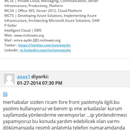
MCSE | Private Cloud, Messaging, Communication, Server
Infrastructure, Productivity, Platform
MCSA | Office 365, Server 2012, Cloud Platform
MCTS | Developing Azure Solutions, Implementing Azure
Infrastructure, Architecting Microsoft Azure Solutions, SAM
P-Seller
Intelligent Cloud | EMS
Web : www.mshowto.org
Mail : emre.aydin [@] mshowto.org
Twitter :
https://twitter.com/emreaydn
Linkedin :
tr.linkedin.com/in/emreaydn
asas1
diyorki:
01-27-2014
07:30 PM
merhabalar sizden ricam fore front yazılımıyla ilgili.bu
yazılımı kullanıyoruz ve benım ip ıme arkadaslar kurum
sayfamzıda yönlendırme veremıyorlar ...ip yönlendirmesi
yapamıyoruz bu konuda yardım edebilicek olan varmı
dökümanyada resimli anlatımla telefon numaramdanda