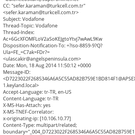
CC: "sefer.karaman@turkcell.com.tr"
<sefer.karaman@turkcell.com.tr>
Subject: Vodafone
Thread-Topic: Vodafone
Thread-Index:
Ac+6GcXFOMFLoV2aSoKEJgtoYtvj7wAwL9Kw
Disposition-Notification-To: =?iso-8859-9?Q?
Ula=FE_=C7ak=FDr?=
<ulascakir@angelspeninsula.com>
Date: Mon, 18 Aug 2014 11:50:12 +0000
Message-ID:
<D7223022F2685346A6A5C55AD82B759E1BD814F1@APSE
1.keyland.local>
Accept-Language: tr-TR, en-US
Content-Language: tr-TR
X-MS-Has-Attach: yes
X-MS-TNEF-Correlator:
x-originating-ip: [10.106.10.77]
Content-Type: multipart/related;
boundary="_004_D7223022F2685346A6A5C55AD82B759E