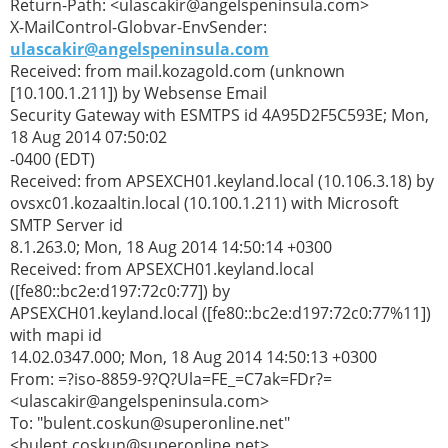
Return-Path: <ulascakir@angelspeninsula.com>
X-MailControl-Globvar-EnvSender:
ulascakir@angelspeninsula.com
Received: from mail.kozagold.com (unknown
[10.100.1.211]) by Websense Email
Security Gateway with ESMTPS id 4A95D2F5C593E; Mon,
18 Aug 2014 07:50:02
-0400 (EDT)
Received: from APSEXCH01.keyland.local (10.106.3.18) by
ovsxc01.kozaaltin.local (10.100.1.211) with Microsoft
SMTP Server id
8.1.263.0; Mon, 18 Aug 2014 14:50:14 +0300
Received: from APSEXCH01.keyland.local
([fe80::bc2e:d197:72c0:77]) by
APSEXCH01.keyland.local ([fe80::bc2e:d197:72c0:77%11])
with mapi id
14.02.0347.000; Mon, 18 Aug 2014 14:50:13 +0300
From: =?iso-8859-9?Q?Ula=FE_=C7ak=FDr?=
<ulascakir@angelspeninsula.com>
To: "bulent.coskun@superonline.net"
<bulent.coskun@superonline.net>