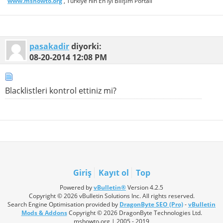
www.mshowto.org
, Türkiye'nin En İyi Bilişim Portalı
pasakadir
diyorki:
08-20-2014
12:08 PM
Blacklistleri kontrol ettiniz mi?
Giriş
Kayıt ol
Top
Powered by
vBulletin®
Version 4.2.5
Copyright © 2026 vBulletin Solutions Inc. All rights reserved.
Search Engine Optimisation provided by
DragonByte SEO (Pro)
-
vBulletin
Mods & Addons
Copyright © 2026 DragonByte Technologies Ltd.
mshowto.org | 2005 - 2019