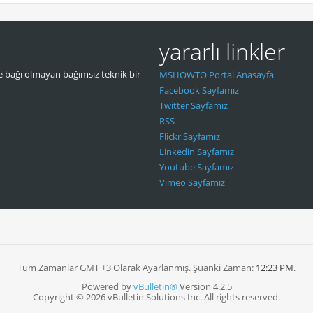
yararlı linkler
 bağı olmayan bağımsız teknik bir
MSHOWTO Portal Anasayfa
Facebook Sayfamız
Twitter Sayfamız
RSS
Flickr Sayfamız
Linkedin Sayfamız
Youtube Sayfamız
Vimeo Sayfamız
Tüm Zamanlar GMT +3 Olarak Ayarlanmış. Şuanki Zaman:
12:23 PM
.
Powered by
vBulletin®
Version 4.2.5
Copyright © 2026 vBulletin Solutions Inc. All rights reserved.