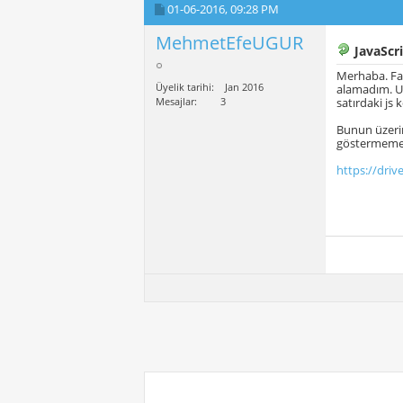
01-06-2016,
09:28 PM
MehmetEfeUGUR
JavaScri
Merhaba. Fat
Üyelik tarihi
Jan 2016
alamadım. Uy
Mesajlar
3
satırdaki js
Bunun üzerin
göstermeme 
https://driv