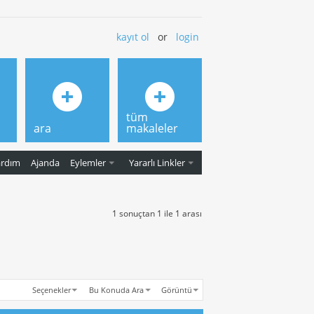
kayıt ol
or
login
tüm
ara
makaleler
ardım
Ajanda
Eylemler
Yararlı Linkler
1 sonuçtan 1 ile 1 arası
Seçenekler
Bu Konuda Ara
Görüntü