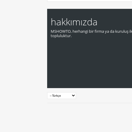
hakkımızda
MSHOWTO, herhangi bir firma ya da kuruluş ile
topluluktur.