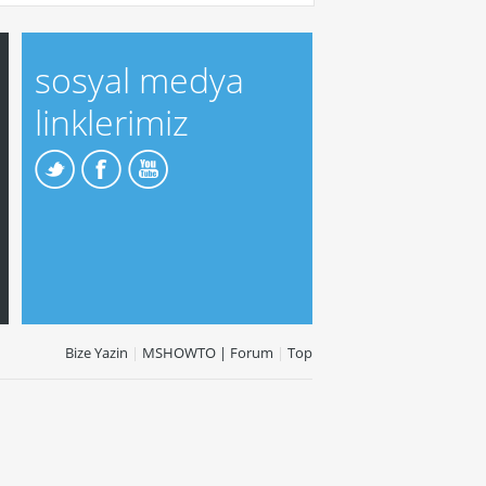
sosyal medya
linklerimiz
Bize Yazin
|
MSHOWTO | Forum
|
Top