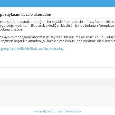
pt sayfasını Locale alamadım
ura şablonu olarak bulduğum bir sayfalık "template.html" sayfasının 163. satı
guladığım yöntem: Ek olarak eklediğim klasörün içinde bulunan "template.h
 koduna ulaştım.
e aynı isimde "generator.min.js" sayfasını klasörüme ekledim. Yolunu; oluş
rağmen başarılı olamadım. JS i locale alma konusunda yardımcı olabilirse
e.google.com/file/d/0Bx6...ew?usp=sharing
«
önceki konu
|
sonraki konu
»