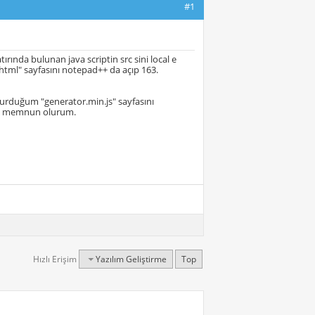
#1
rında bulunan java scriptin src sini local e
tml" sayfasını notepad++ da açıp 163.
turduğum "generator.min.js" sayfasını
niz memnun olurum.
Hızlı Erişim
Yazılım Geliştirme
Top