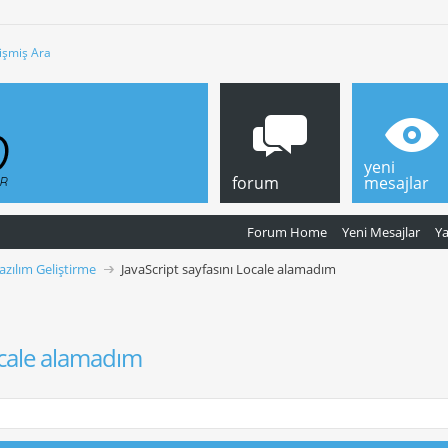
işmiş Ara
yeni
forum
mesajlar
Forum Home
Yeni Mesajlar
Y
azılım Geliştirme
JavaScript sayfasını Locale alamadım
Locale alamadım