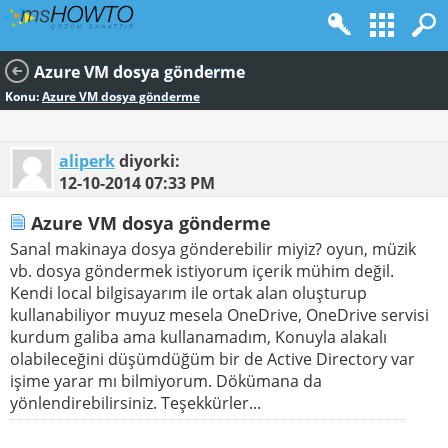
Azure VM dosya gönderme
Konu:
Azure VM dosya gönderme
aliperk
diyorki:
12-10-2014
07:33 PM
Azure VM dosya gönderme
Sanal makinaya dosya gönderebilir miyiz? oyun, müzik
vb. dosya göndermek istiyorum içerik mühim değil.
Kendi local bilgisayarım ile ortak alan oluşturup
kullanabiliyor muyuz mesela OneDrive, OneDrive servisi
kurdum galiba ama kullanamadım, Konuyla alakalı
olabileceğini düşümdüğüm bir de Active Directory var
işime yarar mı bilmiyorum. Dökümana da
yönlendirebilirsiniz. Teşekkürler...