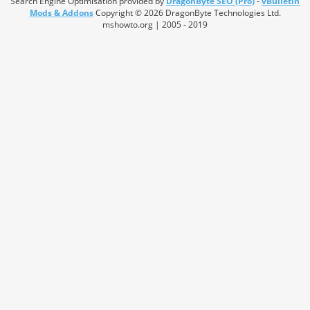
Search Engine Optimisation provided by
DragonByte SEO (Pro)
-
vBulletin
Mods & Addons
Copyright © 2026 DragonByte Technologies Ltd.
mshowto.org | 2005 - 2019