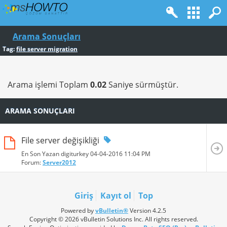
Arama Sonuçları
Tag:
file server migration
Arama işlemi Toplam
0.02
Saniye sürmüştür.
ARAMA SONUÇLARI
File server değişikliği
En Son Yazan digiturkey 04-04-2016
11:04 PM
Forum:
Server2012
Giriş
Kayıt ol
Top
Powered by
vBulletin®
Version 4.2.5
Copyright © 2026 vBulletin Solutions Inc. All rights reserved.