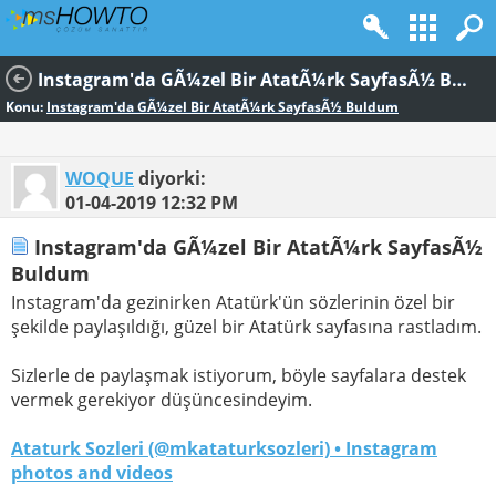
Instagram'da GÃ¼zel Bir AtatÃ¼rk SayfasÃ½ Buldum
Konu:
Instagram'da GÃ¼zel Bir AtatÃ¼rk SayfasÃ½ Buldum
WOQUE
diyorki:
01-04-2019
12:32 PM
Instagram'da GÃ¼zel Bir AtatÃ¼rk SayfasÃ½
Buldum
Instagram'da gezinirken Atatürk'ün sözlerinin özel bir
şekilde paylaşıldığı, güzel bir Atatürk sayfasına rastladım.
Sizlerle de paylaşmak istiyorum, böyle sayfalara destek
vermek gerekiyor düşüncesindeyim.
Ataturk Sozleri (@mkataturksozleri) • Instagram
photos and videos