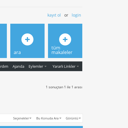
kayıt ol
or
login
tüm
ara
makaleler
ardım
Ajanda
Eylemler
Yararlı Linkler
1 sonuçtan 1 ile 1 arası
Seçenekler
Bu Konuda Ara
Görüntü