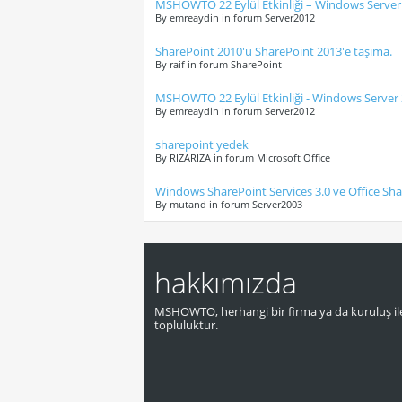
MSHOWTO 22 Eylül Etkinliği – Windows Server 
By emreaydin in forum Server2012
SharePoint 2010'u SharePoint 2013'e taşıma.
By raif in forum SharePoint
MSHOWTO 22 Eylül Etkinliği - Windows Server 
By emreaydin in forum Server2012
sharepoint yedek
By RIZARIZA in forum Microsoft Office
Windows SharePoint Services 3.0 ve Office Sha
By mutand in forum Server2003
hakkımızda
MSHOWTO, herhangi bir firma ya da kuruluş ile
topluluktur.