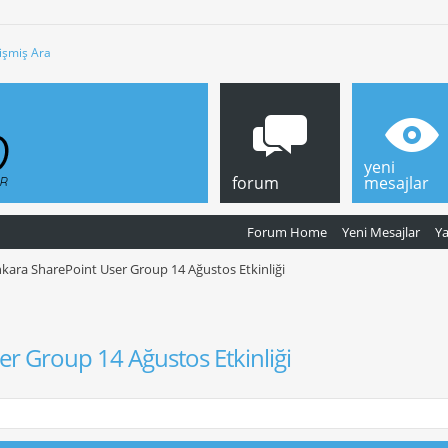
işmiş Ara
yeni
forum
mesajlar
Forum Home
Yeni Mesajlar
Y
kara SharePoint User Group 14 Ağustos Etkinliği
r Group 14 Ağustos Etkinliği