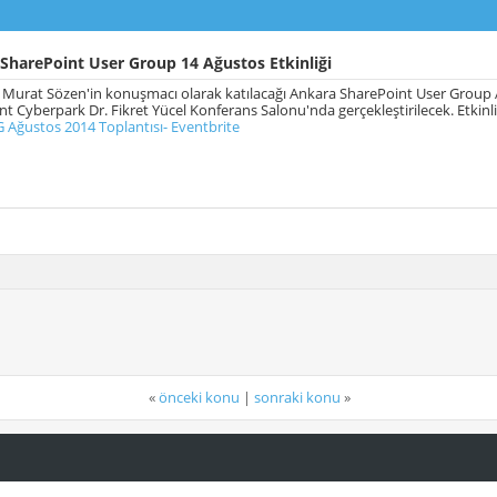
SharePoint User Group 14 Ağustos Etkinliği
urat Sözen'in konuşmacı olarak katılacağı Ankara SharePoint User Group Ağ
nt Cyberpark Dr. Fikret Yücel Konferans Salonu'nda gerçekleştirilecek. Etkinlik
 Ağustos 2014 Toplantısı- Eventbrite
«
önceki konu
|
sonraki konu
»