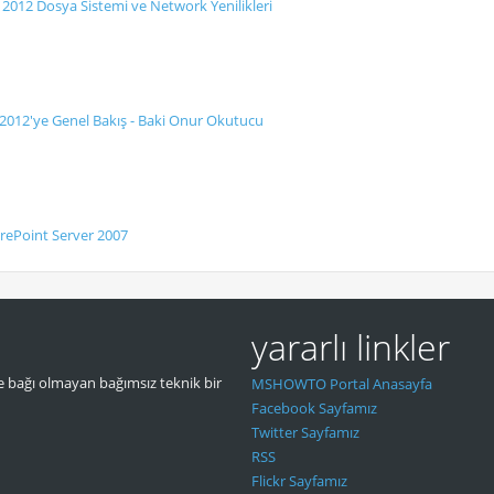
2012 Dosya Sistemi ve Network Yenilikleri
2012′ye Genel Bakış - Baki Onur Okutucu
rePoint Server 2007
yararlı linkler
 bağı olmayan bağımsız teknik bir
MSHOWTO Portal Anasayfa
Facebook Sayfamız
Twitter Sayfamız
RSS
Flickr Sayfamız