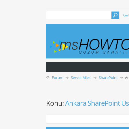
Gel
Forum
Server Ailesi
SharePoint
An
Konu:
Ankara SharePoint Use