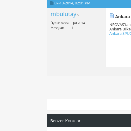
07-10-2014,
02:01 PM
mbulutay
Ankara 
Üyelik tarihi
Jul 2014
NEOVAS'tan M
Mesajlar
1
Ankara Bilke
Ankara SPUG
Benzer Konular