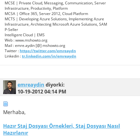
MCSE | Private Cloud, Messaging, Communication, Server
Infrastructure, Productivity, Platform
MCSA | Office 365, Server 2012, Cloud Platform
MCTS | Developing Azure Solutions, Implementing Azure
Infrastructure, Architecting Microsoft Azure Solutions, SAM
P-Seller
Intelligent Cloud | EMS
Web : www.mshowto.org
Mail : emre.aydin [@] mshowto.org
Twitter :
https://twitter.com/emreaydn
Linkedin :
tr.linkedin.com/in/emreaydn
emreaydin
diyorki:
10-19-2012
04:14 PM
Merhaba,
Hazır Staj Dosyası Örnekleri, Staj Dosyası Nasıl
Hazırlanır