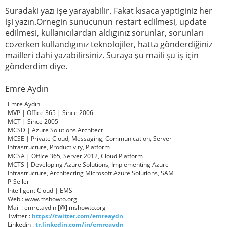
Suradaki yazı işe yarayabilir. Fakat kısaca yaptiginiz her
işi yazın.Ornegin sunucunun restart edilmesi, update
edilmesi, kullanıcılardan aldıgınız sorunlar, sorunları
cozerken kullandıgınız teknolojiler, hatta gönderdiğiniz
mailleri dahi yazabilirsiniz. Suraya şu maili şu iş için
gönderdim diye.
Emre Aydın
Emre Aydın
MVP | Office 365 | Since 2006
MCT | Since 2005
MCSD | Azure Solutions Architect
MCSE | Private Cloud, Messaging, Communication, Server
Infrastructure, Productivity, Platform
MCSA | Office 365, Server 2012, Cloud Platform
MCTS | Developing Azure Solutions, Implementing Azure
Infrastructure, Architecting Microsoft Azure Solutions, SAM
P-Seller
Intelligent Cloud | EMS
Web : www.mshowto.org
Mail : emre.aydin [@] mshowto.org
Twitter :
https://twitter.com/emreaydn
Linkedin :
tr.linkedin.com/in/emreaydn