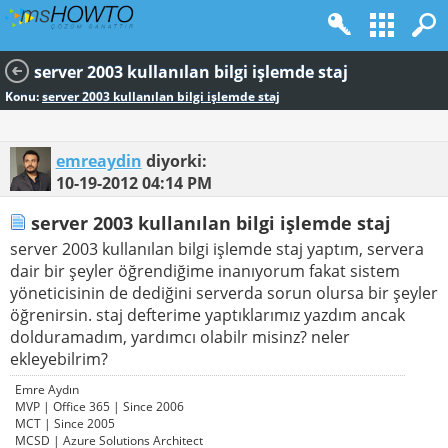
server 2003 kullanılan bilgi işlemde staj
Konu:
server 2003 kullanılan bilgi işlemde staj
emreaydin
diyorki:
10-19-2012
04:14 PM
server 2003 kullanılan bilgi işlemde staj
server 2003 kullanılan bilgi işlemde staj yaptım, servera
dair bir şeyler öğrendiğime inanıyorum fakat sistem
yöneticisinin de dediğini serverda sorun olursa bir şeyler
öğrenirsin. staj defterime yaptıklarımız yazdım ancak
dolduramadım, yardımcı olabilr misinz? neler
ekleyebilrim?
Emre Aydın
MVP | Office 365 | Since 2006
MCT | Since 2005
MCSD | Azure Solutions Architect