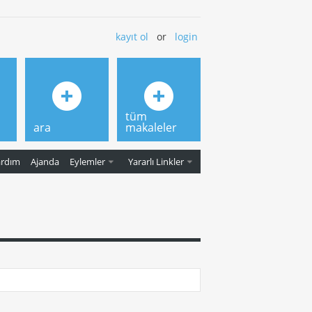
kayıt ol
or
login
tüm
ara
makaleler
ardım
Ajanda
Eylemler
Yararlı Linkler