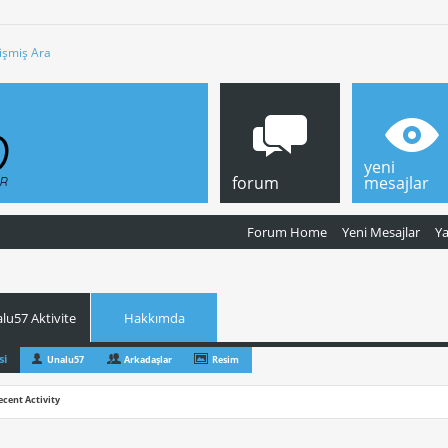
işmiş Ara
yeni
forum
mesajlar
Forum Home
Yeni Mesajlar
Y
lu57 Aktivite
Hakkımda
si
Unalu57
Arkadaşlar
Resim
ecent Activity