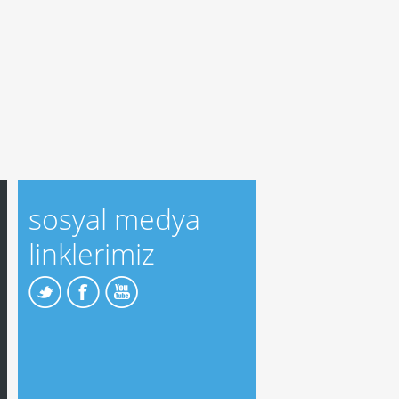
sosyal medya
linklerimiz