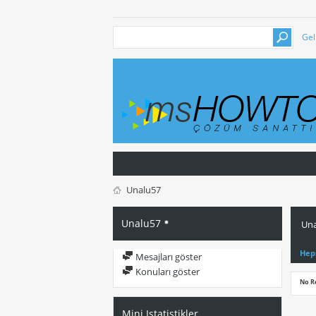
Gel
Unalu57
Unalu57
Una
Hep
Mesajları göster
Konuları göster
No R
Mini Istatistikler