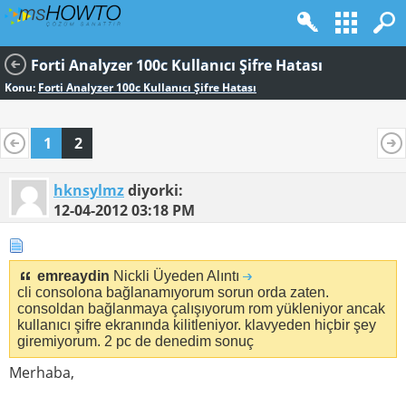
Forti Analyzer 100c Kullanıcı Şifre Hatası
Konu:
Forti Analyzer 100c Kullanıcı Şifre Hatası
1
2
hknsylmz
diyorki:
12-04-2012
03:18 PM
emreaydin
Nickli Üyeden Alıntı
cli consolona bağlanamıyorum sorun orda zaten.
consoldan bağlanmaya çalışıyorum rom yükleniyor ancak
kullanıcı şifre ekranında kilitleniyor. klavyeden hiçbir şey
giremiyorum. 2 pc de denedim sonuç
Merhaba,