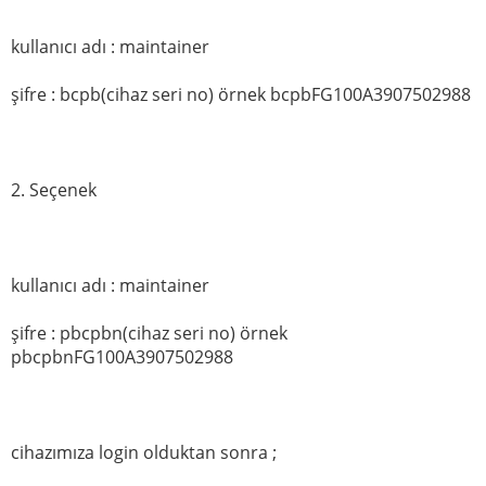
kullanıcı adı : maintainer
şifre : bcpb(cihaz seri no) örnek bcpbFG100A3907502988
2. Seçenek
kullanıcı adı : maintainer
şifre : pbcpbn(cihaz seri no) örnek
pbcpbnFG100A3907502988
cihazımıza login olduktan sonra ;