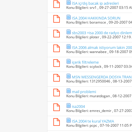
İSA iç/dış bacak ip adresleri
Konu Bilgileri:
srv1
, 09-27-2007 03:15 
ISA 2004 HAKKINDA SORUN
Konu Bilgileri:
boramsce
, 09-20-2007 0
sbs2003 +isa 2000 de radyo dinlem
Konu Bilgileri:
ploter
, 09-22-2007 12:19
ISA 2006 almak istiyorum lakin 200
Konu Bilgileri:
wannabee
, 09-18-2007 
içerik filtreleme
Konu Bilgileri:
scylock
, 09-11-2007 03:
MSN MESSENGERDA DOSYA TRAN
Konu Bilgileri:
1312950046
, 08-13-200
mail problemi
Konu Bilgileri:
muratdogan
, 08-12-2007
isa2004
Konu Bilgileri:
emres_demir
, 07-27-200
ISA 2004 te kural YAZMA
Konu Bilgileri:
pcpc
, 07-16-2007 11:05 