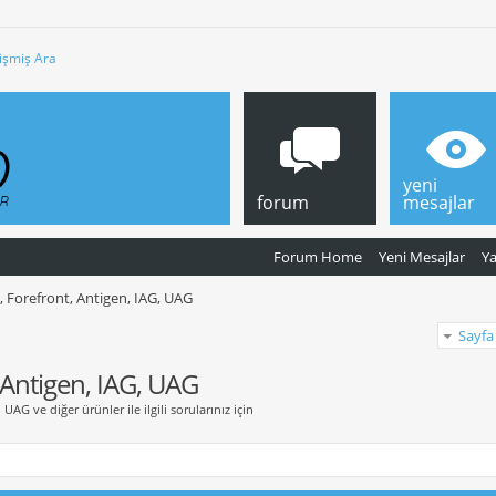
işmiş Ara
yeni
forum
mesajlar
Forum Home
Yeni Mesajlar
Y
, Forefront, Antigen, IAG, UAG
Sayfa
 Antigen, IAG, UAG
UAG ve diğer ürünler ile ilgili sorularınız için