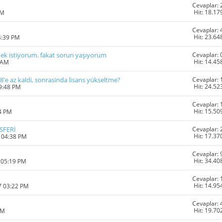
Cevaplar: 
Hit: 18.17
AM
Cevaplar: 
Hit: 23.64
4:39 PM
Cevaplar: 
ek istiyorum. fakat sorun yaşıyorum
Hit: 14.45
 AM
Cevaplar: 
8'e az kaldi, sonrasinda lisans yükseltme?
Hit: 24.52
09:48 PM
Cevaplar: 
Hit: 15.50
34 PM
Cevaplar: 
SFERİ
Hit: 17.37
7 04:38 PM
Cevaplar: 
Hit: 34.40
 05:19 PM
Cevaplar: 
Hit: 14.95
7 03:22 PM
Cevaplar: 
Hit: 19.70
PM