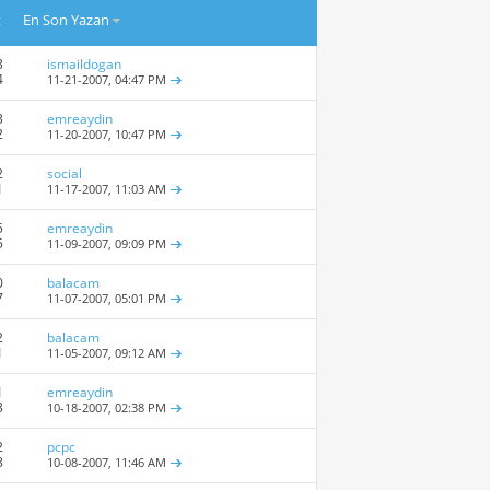
t
En Son Yazan
3
ismaildogan
4
11-21-2007,
04:47 PM
3
emreaydin
2
11-20-2007,
10:47 PM
2
social
1
11-17-2007,
11:03 AM
5
emreaydin
5
11-09-2007,
09:09 PM
0
balacam
7
11-07-2007,
05:01 PM
2
balacam
1
11-05-2007,
09:12 AM
1
emreaydin
3
10-18-2007,
02:38 PM
2
pcpc
8
10-08-2007,
11:46 AM