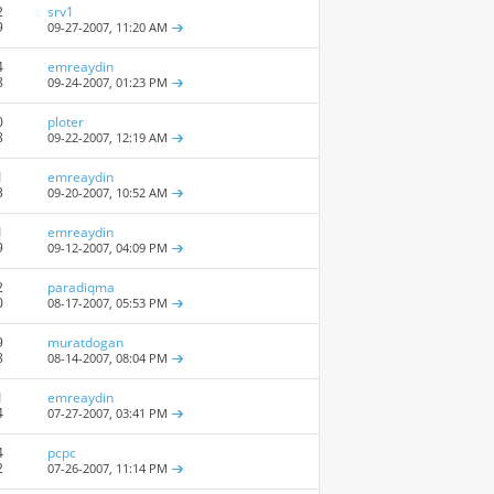
2
srv1
9
09-27-2007,
11:20 AM
4
emreaydin
8
09-24-2007,
01:23 PM
0
ploter
8
09-22-2007,
12:19 AM
1
emreaydin
3
09-20-2007,
10:52 AM
1
emreaydin
9
09-12-2007,
04:09 PM
2
paradiqma
0
08-17-2007,
05:53 PM
9
muratdogan
8
08-14-2007,
08:04 PM
1
emreaydin
4
07-27-2007,
03:41 PM
4
pcpc
2
07-26-2007,
11:14 PM