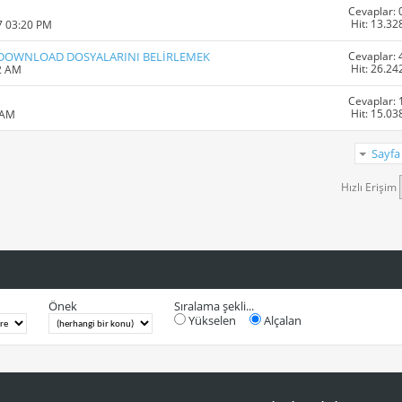
Cevaplar: 
Hit: 13.32
7 03:20 PM
Cevaplar: 
N DOWNLOAD DOSYALARINI BELİRLEMEK
Hit: 26.24
2 AM
Cevaplar: 
Hit: 15.03
 AM
Sayfa
Hızlı Erişim
Önek
Sıralama şekli...
Yükselen
Alçalan