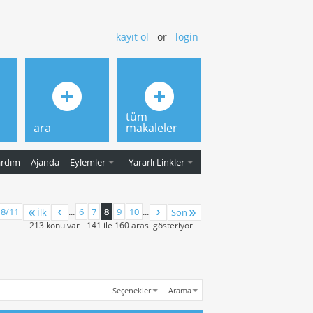
kayıt ol
or
login
tüm
ara
makaleler
ardım
Ajanda
Eylemler
Yararlı Linkler
 8/11
...
6
7
8
9
10
...
İlk
Son
213 konu var - 141 ile 160 arası gösteriyor
Seçenekler
Arama