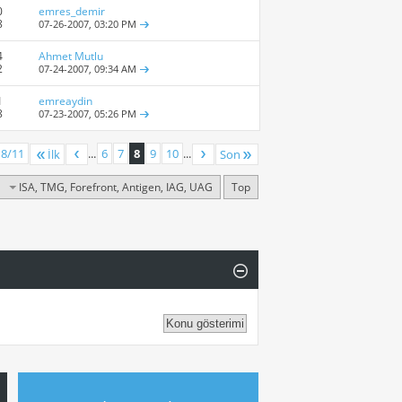
0
emres_demir
8
07-26-2007,
03:20 PM
4
Ahmet Mutlu
2
07-24-2007,
09:34 AM
1
emreaydin
8
07-23-2007,
05:26 PM
 8/11
...
6
7
8
9
10
...
İlk
Son
ISA, TMG, Forefront, Antigen, IAG, UAG
Top