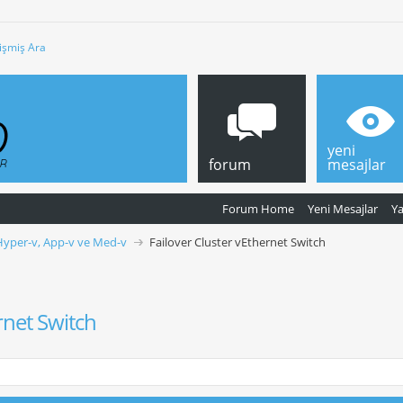
işmiş Ara
yeni
forum
mesajlar
Forum Home
Yeni Mesajlar
Y
Hyper-v, App-v ve Med-v
Failover Cluster vEthernet Switch
rnet Switch