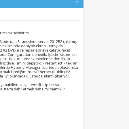
#1
rseniz sevinirim.
 Node dan 3 tanesinde server 2012R2 çakılmış.
air kısmında da siyah ekran. Burayıda
 R2 DVD si ile repair etmeye çalıştık fakat
Good Configuration denedik. İşletim sistemleri
apıttı. ilk kurulumdaki isimlerine döndü, ip
z diye. ismini değiştirdik restart ettik tekrar
 seferde Hyper-v Manager üzerinden oluşturulan
ratmak istediğimizde vEthernet (Public) #2
a "2" oluncada Clusterda sıkıntı çıkarıyor.
pabilirim veya temelli silip tekrar
cluster'a dahil etmek daha mı mantıklı?