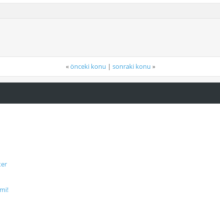
«
önceki konu
|
sonraki konu
»
ter
mi!