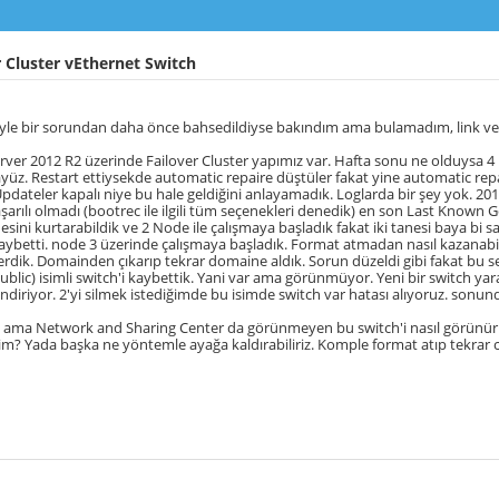
 Cluster vEthernet Switch
yle bir sorundan daha önce bahsedildiyse bakındım ama bulamadım, link veri
rver 2012 R2 üzerinde Failover Cluster yapımız var. Hafta sonu ne olduysa 4
yüz. Restart ettiysekde automatic repaire düştüler fakat yine automatic rep
dateler kapalı niye bu hale geldiğini anlayamadık. Loglarda bir şey yok. 2012
arılı olmadı (bootrec ile ilgili tüm seçenekleri denedik) en son Last Known 
anesini kurtarabildik ve 2 Node ile çalışmaya başladık fakat iki tanesi baya bi s
kaybetti. node 3 üzerinde çalışmaya başladık. Format atmadan nasıl kazanabiliri
verdik. Domainden çıkarıp tekrar domaine aldık. Sorun düzeldi gibi fakat bu
ublic) isimli switch'i kaybettik. Yani var ama görünmüyor. Yeni bir switch ya
endiriyor. 2'yi silmek istediğimde bu isimde switch var hatası alıyoruz. sonund
n ama Network and Sharing Center da görünmeyen bu switch'i nasıl görünür ya
rim? Yada başka ne yöntemle ayağa kaldırabiliriz. Komple format atıp tekrar 