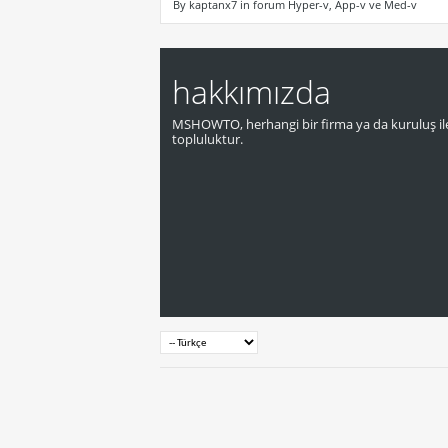
By kaptanx7 in forum Hyper-v, App-v ve Med-v
hakkımızda
MSHOWTO, herhangi bir firma ya da kuruluş ile
topluluktur.