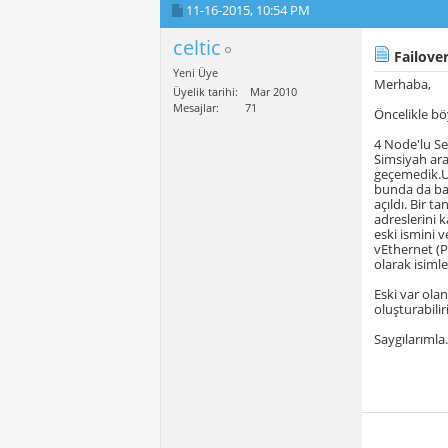
11-16-2015,
10:54 PM
celtic
Failover
Yeni Üye
Merhaba,
Üyelik tarihi
Mar 2010
Mesajlar
71
Öncelikle bö
4 Node'lu Se
Simsiyah ara
geçemedik.Up
bunda da baş
açıldı. Bir t
adreslerini 
eski ismini 
vEthernet (P
olarak isiml
Eski var ola
oluşturabili
Saygılarımla.