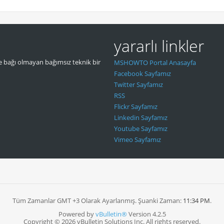
yararlı linkler
 bağı olmayan bağımsız teknik bir
MSHOWTO Portal Anasayfa
Facebook Sayfamız
Twitter Sayfamız
RSS
Flickr Sayfamız
Linkedin Sayfamız
Youtube Sayfamız
Vimeo Sayfamız
Tüm Zamanlar GMT +3 Olarak Ayarlanmış. Şuanki Zaman:
11:34 PM
.
Powered by
vBulletin®
Version 4.2.5
Copyright © 2026 vBulletin Solutions Inc. All rights reserved.