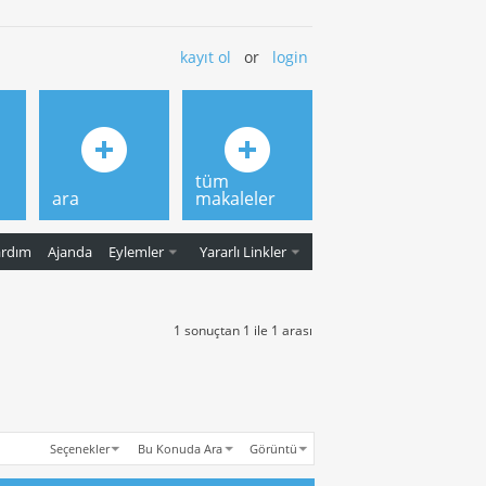
kayıt ol
or
login
tüm
ara
makaleler
ardım
Ajanda
Eylemler
Yararlı Linkler
1 sonuçtan 1 ile 1 arası
Seçenekler
Bu Konuda Ara
Görüntü