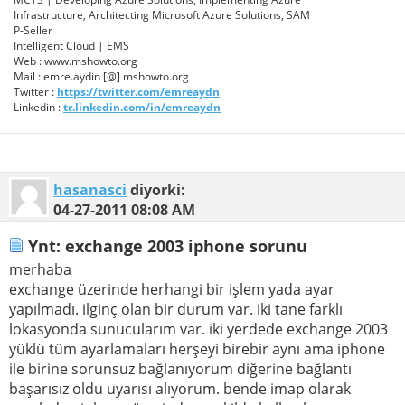
Infrastructure, Architecting Microsoft Azure Solutions, SAM
P-Seller
Intelligent Cloud | EMS
Web : www.mshowto.org
Mail : emre.aydin [@] mshowto.org
Twitter :
https://twitter.com/emreaydn
Linkedin :
tr.linkedin.com/in/emreaydn
hasanasci
diyorki:
04-27-2011
08:08 AM
Ynt: exchange 2003 iphone sorunu
merhaba
exchange üzerinde herhangi bir işlem yada ayar
yapılmadı. ilginç olan bir durum var. iki tane farklı
lokasyonda sunucularım var. iki yerdede exchange 2003
yüklü tüm ayarlamaları herşeyi birebir aynı ama iphone
ile birine sorunsuz bağlanıyorum diğerine bağlantı
başarısız oldu uyarısı alıyorum. bende imap olarak