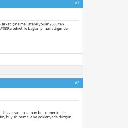
#1
irket içine mail atabiliyorlar 2003 ten
039;a telnet ile bağlanıp mail attığımda
#2
atilir, ve zaman zaman bu connector ler
lim, buyuk ihtimalle ya yoklar yada duzgun