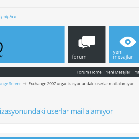
işmiş Ara
yeni
forum
mesajlar
Forum Home
Yeni Mesajlar
Y
ange Server
Exchange 2007 organizasyonundaki userlar mail alamıyor
zasyonundaki userlar mail alamıyor