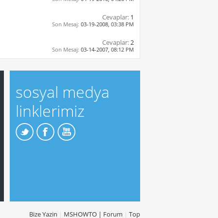
Cevaplar:
1
Son Mesaj:
03-19-2008,
03:38 PM
Cevaplar:
2
Son Mesaj:
03-14-2007,
08:12 PM
sosyal medya
linklerimiz
Bize Yazin
|
MSHOWTO | Forum
|
Top