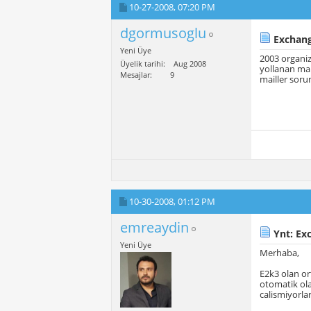
10-27-2008,
07:20 PM
dgormusoglu
Exchang
Yeni Üye
2003 organiz
Üyelik tarihi
Aug 2008
yollanan mai
Mesajlar
9
mailler soru
10-30-2008,
01:12 PM
emreaydin
Ynt: Ex
Yeni Üye
Merhaba,
E2k3 olan or
otomatik ola
calismiyorlar