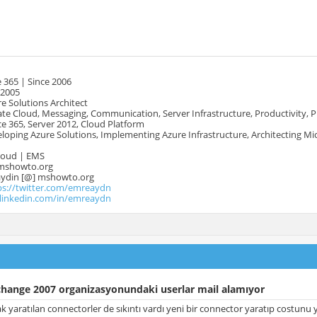
 365 | Since 2006
 2005
e Solutions Architect
te Cloud, Messaging, Communication, Server Infrastructure, Productivity, 
e 365, Server 2012, Cloud Platform
oping Azure Solutions, Implementing Azure Infrastructure, Architecting Mi
Cloud | EMS
mshowto.org
.aydin [@] mshowto.org
ps://twitter.com/emreaydn
.linkedin.com/in/emreaydn
change 2007 organizasyonundaki userlar mail alamıyor
ak yaratılan connectorler de sıkıntı vardı yeni bir connector yaratıp costunu