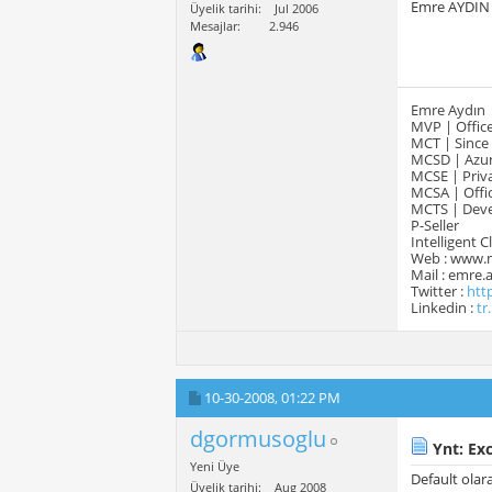
Emre AYDIN
Üyelik tarihi
Jul 2006
Mesajlar
2.946
Emre Aydın
MVP | Office
MCT | Since
MCSD | Azur
MCSE | Priva
MCSA | Offic
MCTS | Devel
P-Seller
Intelligent 
Web : www.
Mail : emre
Twitter :
htt
Linkedin :
tr
10-30-2008,
01:22 PM
dgormusoglu
Ynt: Ex
Yeni Üye
Default olar
Üyelik tarihi
Aug 2008