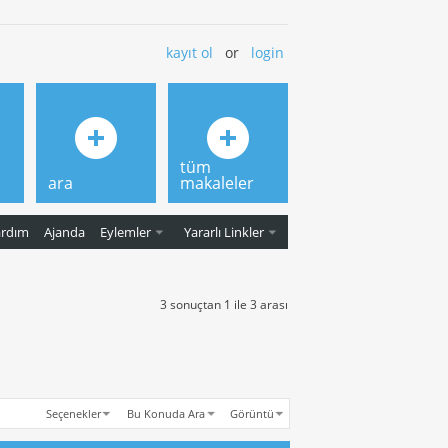
kayıt ol
or
login
tüm
ara
makaleler
ardım
Ajanda
Eylemler
Yararlı Linkler
3 sonuçtan 1 ile 3 arası
Seçenekler
Bu Konuda Ara
Görüntü