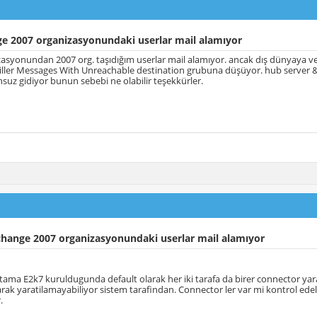
e 2007 organizasyonundaki userlar mail alamıyor
asyonundan 2007 org. taşıdığım userlar mail alamıyor. ancak dış dünyaya ve ş
ller Messages With Unreachable destination grubuna düşüyor. hub server &#
nsuz gidiyor bunun sebebi ne olabilir teşekkürler.
change 2007 organizasyonundaki userlar mail alamıyor
tama E2k7 kuruldugunda default olarak her iki tarafa da birer connector yar
rak yaratilamayabiliyor sistem tarafindan. Connector ler var mi kontrol ede
.