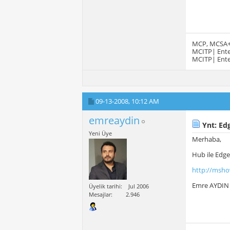
MCP, MCSA
MCITP| Ente
MCITP| Ente
09-13-2008,
10:12 AM
emreaydin
Ynt: Ed
Yeni Üye
Merhaba,
Hub ile Edge 
http://msho
Emre AYDIN
Üyelik tarihi
Jul 2006
Mesajlar
2.946