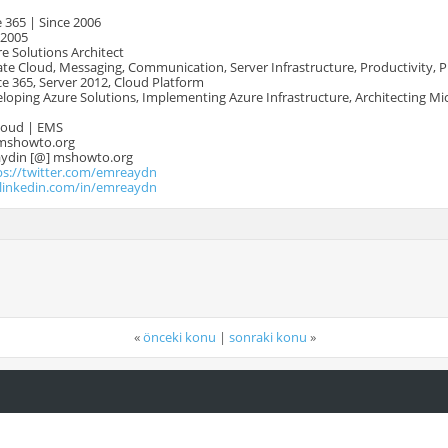
 365 | Since 2006
 2005
e Solutions Architect
te Cloud, Messaging, Communication, Server Infrastructure, Productivity, 
e 365, Server 2012, Cloud Platform
oping Azure Solutions, Implementing Azure Infrastructure, Architecting Mi
Cloud | EMS
mshowto.org
.aydin [@] mshowto.org
ps://twitter.com/emreaydn
.linkedin.com/in/emreaydn
«
önceki konu
|
sonraki konu
»