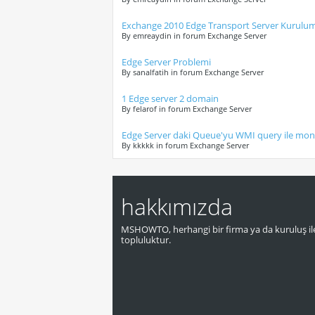
Exchange 2010 Edge Transport Server Kurulu
By emreaydin in forum Exchange Server
Edge Server Problemi
By sanalfatih in forum Exchange Server
1 Edge server 2 domain
By felarof in forum Exchange Server
Edge Server daki Queue'yu WMI query ile moni
By kkkkk in forum Exchange Server
hakkımızda
MSHOWTO, herhangi bir firma ya da kuruluş ile
topluluktur.