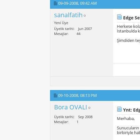
09-09-2008,
09:42 AM
sanalfatih
Edge Se
Yeni Üye
Herkese kola
Üyelik tarihi
Jun 2007
İstanbulda k
Mesajlar
44
Şimdiden teş
09-10-2008,
08:13 PM
Bora OVALI
Ynt: Ed
Üyelik tarihi
Sep 2008
Merhaba,
Mesajlar
1
Sunucuların 
birbiriyle ha