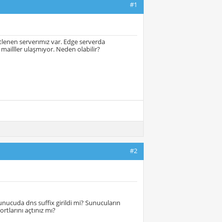
#1
tlenen serverımız var. Edge serverda
mailller ulaşmıyor. Neden olabilir?
#2
nucuda dns suffix girildi mi? Sunucuların
rtlarını açtınız mı?