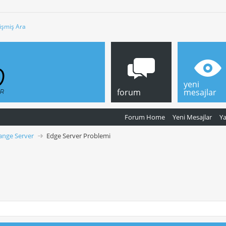
işmiş Ara
yeni
forum
mesajlar
Forum Home
Yeni Mesajlar
Y
ange Server
Edge Server Problemi