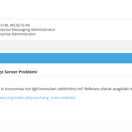
+S+M, MCSE+S+M
rprise Messaging Administrator
rprise Administrator
ge Server Problemi
in konusmasi icin ilgili komutlari calistirdiniz mi? Referans olarak asagidaki ma
wto.org/index.php/exchang...rvera-etilmesi