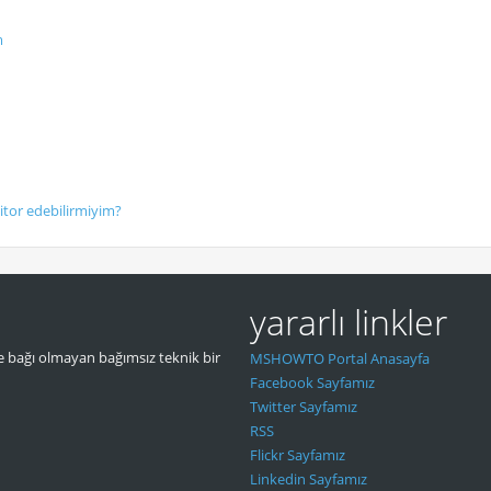
m
tor edebilirmiyim?
yararlı linkler
 bağı olmayan bağımsız teknik bir
MSHOWTO Portal Anasayfa
Facebook Sayfamız
Twitter Sayfamız
RSS
Flickr Sayfamız
Linkedin Sayfamız