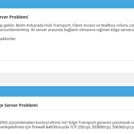
rver Problemi
y gelsin. Bizim Ankarada Hub Transport, Client Access ve Mailbox rolünü üs
onumlandırılmış. İki server arasında bağlantı olmasına rağmen Edge servera 
ekkürler.
ge Server Problemi
DNS çözümlemeleri kontrol ettiniz mi? Edge Transport görevini yürütecek su
berleşebilmesi için firewall &#039;nuzda TCP 25(tcp), 50389(tcp), 50636(tcp) po