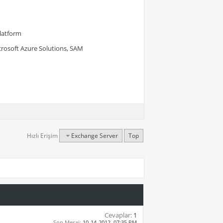
Platform
crosoft Azure Solutions, SAM
Hızlı Erişim
Exchange Server
Top
Cevaplar:
1
Son Mesaj:
10-14-2012,
07:35 PM