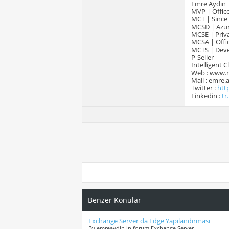
Emre Aydın
MVP | Office
MCT | Since
MCSD | Azur
MCSE | Priva
MCSA | Offic
MCTS | Devel
P-Seller
Intelligent 
Web : www.
Mail : emre
Twitter :
htt
Linkedin :
tr
Benzer Konular
Exchange Server da Edge Yapılandırması
By emreaydin in forum Exchange Server