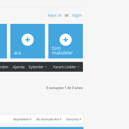
kayıt ol
or
login
tüm
ara
makaleler
ardım
Ajanda
Eylemler
Yararlı Linkler
3 sonuçtan 1 ile 3 arası
Seçenekler
Bu Konuda Ara
Görüntü