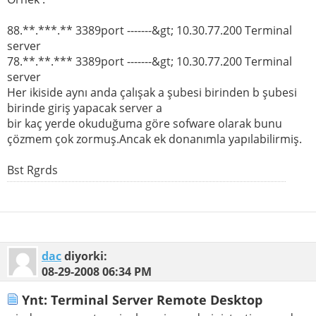
88.**.***.** 3389port -------&gt; 10.30.77.200 Terminal
server
78.**.**.*** 3389port -------&gt; 10.30.77.200 Terminal
server
Her ikiside aynı anda çalışak a şubesi birinden b şubesi
birinde giriş yapacak server a
bir kaç yerde okuduğuma göre sofware olarak bunu
çözmem çok zormuş.Ancak ek donanımla yapılabilirmiş.
Bst Rgrds
dac
diyorki:
08-29-2008
06:34 PM
Ynt: Terminal Server Remote Desktop