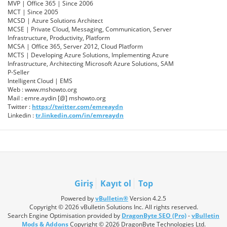
MVP | Office 365 | Since 2006
MCT | Since 2005
MCSD | Azure Solutions Architect
MCSE | Private Cloud, Messaging, Communication, Server
Infrastructure, Productivity, Platform
MCSA | Office 365, Server 2012, Cloud Platform
MCTS | Developing Azure Solutions, Implementing Azure
Infrastructure, Architecting Microsoft Azure Solutions, SAM
P-Seller
Intelligent Cloud | EMS
Web : www.mshowto.org
Mail : emre.aydin [@] mshowto.org
Twitter :
https://twitter.com/emreaydn
Linkedin :
tr.linkedin.com/in/emreaydn
Giriş
Kayıt ol
Top
Powered by
vBulletin®
Version 4.2.5
Copyright © 2026 vBulletin Solutions Inc. All rights reserved.
Search Engine Optimisation provided by
DragonByte SEO (Pro)
-
vBulletin
Mods & Addons
Copyright © 2026 DragonByte Technologies Ltd.