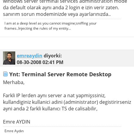
windows server terminal services administration mode
da default olarak aynı anda 2 login e izin verir zaten.
sanırım sorun modeminizde veya ayarlarınızda..
I am at a deep level as you cannot imagine;sniffing your
frames..Injecting the rules of my entity...
emreaydin
diyorki:
08-30-2008
02:41 PM
Ynt: Terminal Server Remote Desktop
Merhaba,
Farkli IP lerden aynı server a nat yapmişssiniz,
kullandiginiz kullanici adini (administrator) degistirirseniz
ayni anda 2 farkli kullanıcı TS de calisabilir,
Emre AYDIN
Emre Aydın