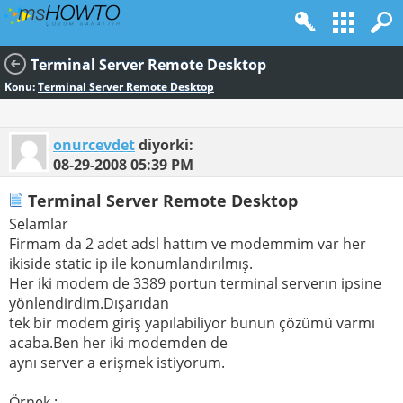
Terminal Server Remote Desktop
Konu:
Terminal Server Remote Desktop
onurcevdet
diyorki:
08-29-2008
05:39 PM
Terminal Server Remote Desktop
Selamlar
Firmam da 2 adet adsl hattım ve modemmim var her
ikiside static ip ile konumlandırılmış.
Her iki modem de 3389 portun terminal serverın ipsine
yönlendirdim.Dışarıdan
tek bir modem giriş yapılabiliyor bunun çözümü varmı
acaba.Ben her iki modemden de
aynı server a erişmek istiyorum.
Örnek :