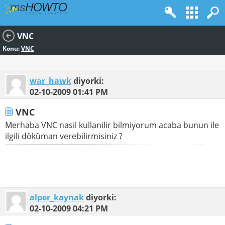
VNC
Konu:
VNC
war_hawk
diyorki:
02-10-2009
01:41 PM
VNC
Merhaba VNC nasil kullanilir bilmiyorum acaba bunun ile
ilgili döküman verebilirmisiniz ?
alper_kaynak
diyorki:
02-10-2009
04:21 PM