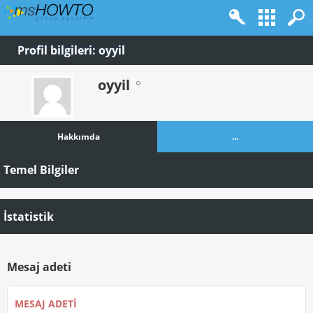
Profil bilgileri: oyyil
oyyil
Hakkımda
...
Temel Bilgiler
İstatistik
Mesaj adeti
MESAJ ADETI