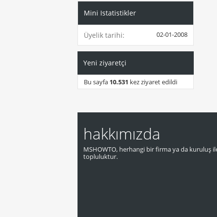
Mini Istatistikler
02-01-2008
Üyelik tarihi
Yeni ziyaretçi
Bu sayfa
10.531
kez ziyaret edildi
hakkımızda
MSHOWTO, herhangi bir firma ya da kuruluş ile
topluluktur.