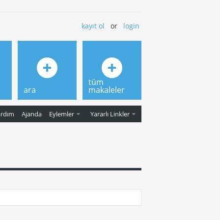
kayıt ol
or
login
tüm
ara
makaleler
ardım
Ajanda
Eylemler
Yararlı Linkler