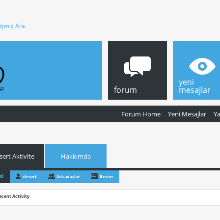
işmiş Ara
yeni
forum
mesajlar
Forum Home
Yeni Mesajlar
Y
sert Aktivite
Hakkımda
si
desert
Arkadaşlar
Resim
ecent Activity