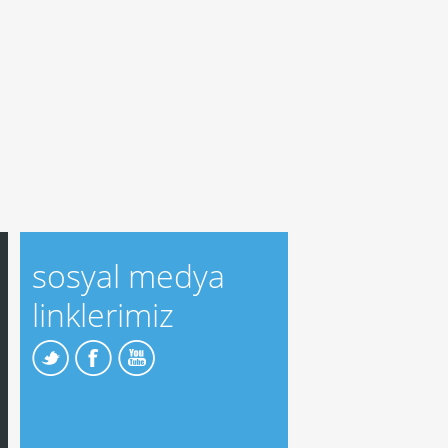
sosyal medya
linklerimiz