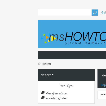
Gel
desert
desert
de
Hep
Yeni Üye
Mesajları göster
No R
Konuları göster