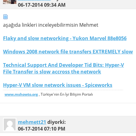
06-17-2014
09:34 AM
aşağıda linkleri inceleyebilirmisin Mehmet
Flaky and slow networking - Yukon Marvel 88e8056
Windows 2008 network file transfers EXTREMELY slow
Technical Support And Developer Tid Bits: Hyper-V
File Transfer is slow accross the network
Hyper-V VM slow network issues - Spiceworks
www.mshowto.org
, Türkiye'nin En İyi Bilişim Portalı
mehmett21
diyorki:
06-17-2014
07:10 PM